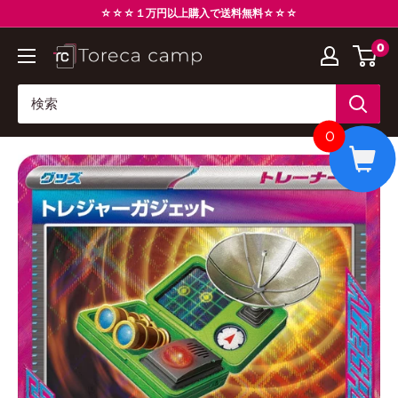
コ
☆☆☆１万円以上購入で送料無料☆☆☆
ン
0
ト
テ
レ
ン
カ
ツ
キ
に
0
ャ
ス
ン
キ
プ
ッ
Torecacamp
プ
す
る