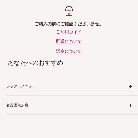
ご購入の前にご確認くださいませ。
ご利用ガイド
配送について
返金について
あなたへのおすすめ
フッターメニュー
ご利用ガイド
名古屋大須店
特定商取引法表示
プライバシーポリシー
〒460-0013
返品ポリシー
愛知県名古屋市中区上前津２丁目１−４
配送ポリシー