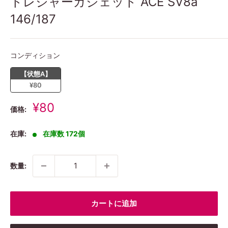
トレジャーガジェット ACE SV8a
146/187
コンディション
コンディション
【状態A】
¥80
販
¥80
価格:
売
価
在庫:
在庫数 172個
格
数量:
カートに追加