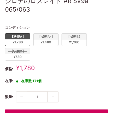
シロナのロズレイド AR SV9a
065/063
コンディション
コンディション
【状態A】
【状態A-】
【状態B】
¥1,780
¥1,480
¥1,280
【状態C】
¥780
販
¥1,780
価格:
売
価
在庫:
在庫数 171個
格
数量: