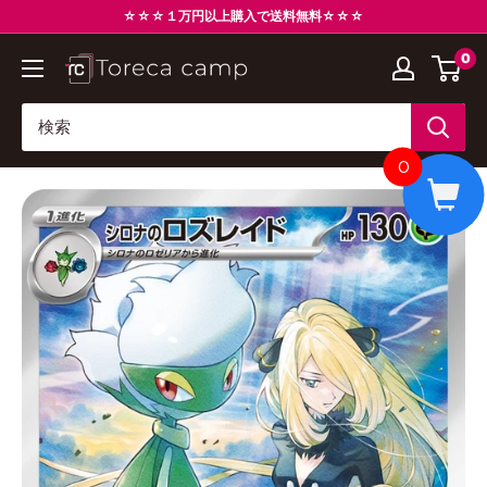
コ
☆☆☆１万円以上購入で送料無料☆☆☆
ン
0
ト
テ
レ
ン
カ
ツ
キ
に
0
ャ
ス
ン
キ
プ
ッ
Torecacamp
プ
す
る