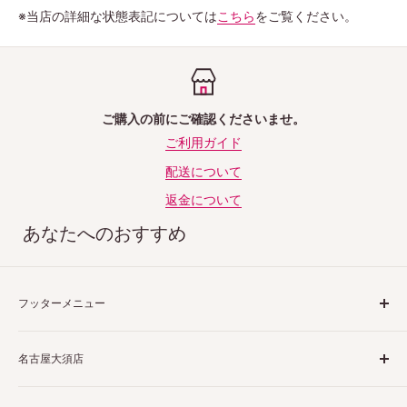
※当店の詳細な状態表記については
こちら
をご覧ください。
ご購入の前にご確認くださいませ。
ご利用ガイド
配送について
返金について
あなたへのおすすめ
フッターメニュー
ご利用ガイド
名古屋大須店
特定商取引法表示
プライバシーポリシー
〒460-0013