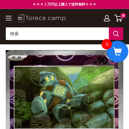
コ
☆☆☆１万円以上購入で送料無料☆☆☆
ン
0
ト
テ
レ
ン
カ
ツ
キ
に
0
ャ
ス
ン
キ
プ
ッ
Torecacamp
プ
す
る