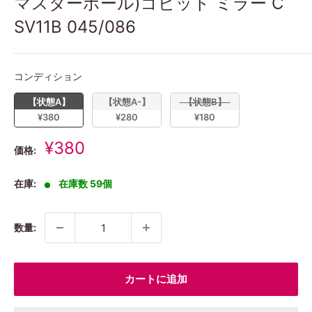
マスターボール)ゴビット ミラー C
SV11B 045/086
コンディション
コンディション
【状態A】
【状態A-】
【状態B】
¥380
¥280
¥180
販
¥380
価格:
売
価
在庫:
在庫数 59個
格
数量:
カートに追加