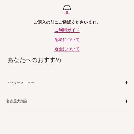
ご購入の前にご確認くださいませ。
ご利用ガイド
配送について
返金について
あなたへのおすすめ
フッターメニュー
ご利用ガイド
名古屋大須店
特定商取引法表示
プライバシーポリシー
〒460-0013
返品ポリシー
愛知県名古屋市中区上前津２丁目１−４
配送ポリシー
栗田商会上前津第１ビル 4階 5階