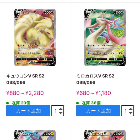
キュウコンV SR S2
ミロカロスV SR S2
098/096
099/096
販
販
¥880～¥2,280
¥680～¥1,180
売
売
在庫 20個
在庫 36個
価
価
格
格
カート追加
カート追加