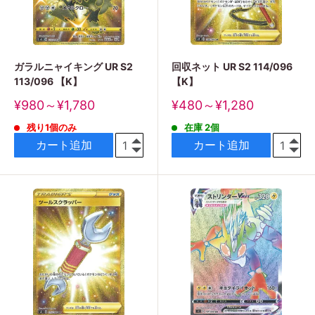
ガラルニャイキング UR S2
回収ネット UR S2 114/096
113/096 【K】
【K】
販
販
¥980～¥1,780
¥480～¥1,280
売
売
残り1個のみ
在庫 2個
価
価
格
格
カート追加
カート追加