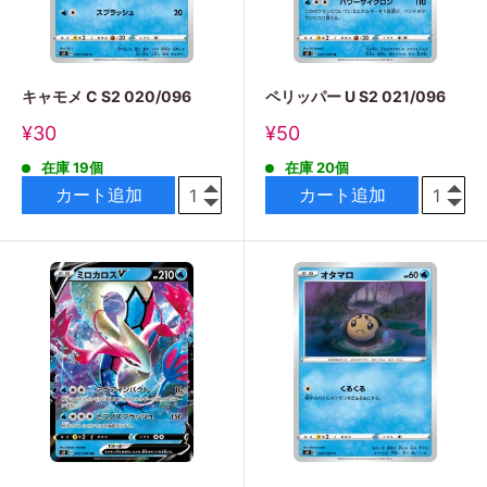
キャモメ C S2 020/096
ペリッパー U S2 021/096
販
販
¥30
¥50
売
売
在庫 19個
在庫 20個
価
価
格
格
カート追加
カート追加