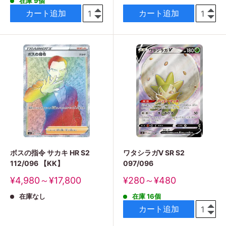
格
在庫 9個
価
格
カート追加
カート追加
ボスの指令 サカキ HR S2
ワタシラガV SR S2
112/096 【KK】
097/096
販
販
¥4,980～¥17,800
¥280～¥480
売
売
在庫なし
在庫 16個
価
価
格
格
カート追加