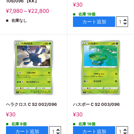
106/096 【KK】
販
¥30
売
販
¥7,980～¥22,800
在庫 19個
価
売
格
在庫なし
価
カート追加
格
ヘラクロス C S2 002/096
ハスボー C S2 003/096
販
販
¥30
¥30
売
売
在庫 8個
在庫 19個
価
価
格
格
カート追加
カート追加