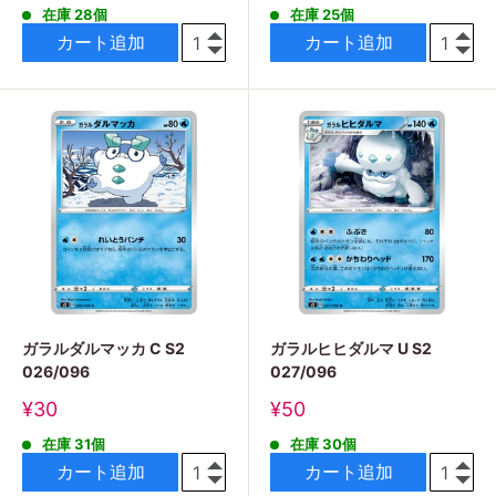
在庫 28個
在庫 25個
価
価
格
格
カート追加
カート追加
ガラルダルマッカ C S2
ガラルヒヒダルマ U S2
026/096
027/096
販
販
¥30
¥50
売
売
在庫 31個
在庫 30個
価
価
格
格
カート追加
カート追加