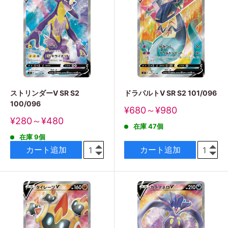
ストリンダーV SR S2
ドラパルトV SR S2 101/096
100/096
販
¥680～¥980
売
販
¥280～¥480
在庫 47個
価
売
格
在庫 9個
価
格
カート追加
カート追加