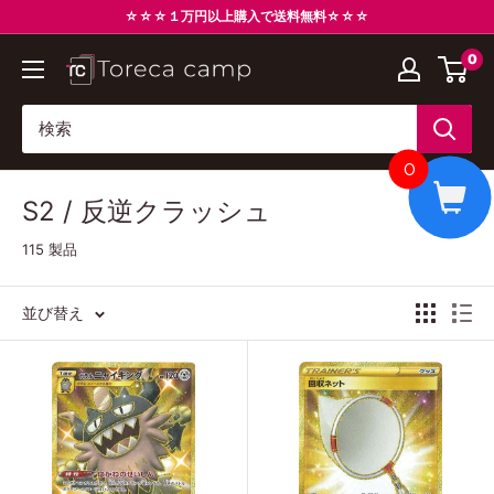
コ
☆☆☆１万円以上購入で送料無料☆☆☆
ン
0
ト
テ
レ
ン
カ
ツ
キ
に
0
ャ
ス
S2 / 反逆クラッシュ
ン
キ
プ
ッ
115 製品
Torecacamp
プ
す
並び替え
る