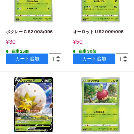
ボクレー C S2 008/096
オーロット U S2 009/096
販
販
¥30
¥50
売
売
在庫 25個
在庫 30個
価
価
格
格
カート追加
カート追加