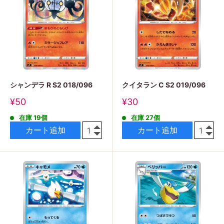
シャンデラ R S2 018/096
クイタラン C S2 019/096
販
販
¥50
¥30
売
売
在庫 19個
在庫 27個
価
価
格
格
カート追加
カート追加