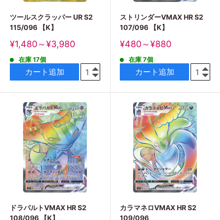
ツールスクラッパー UR S2
ストリンダーVMAX HR S2
115/096 【K】
107/096 【K】
販
販
¥1,480～¥3,980
¥480～¥880
売
売
在庫 17個
在庫 7個
価
価
格
格
カート追加
カート追加
ドラパルトVMAX HR S2
カラマネロVMAX HR S2
108/096 【K】
109/096