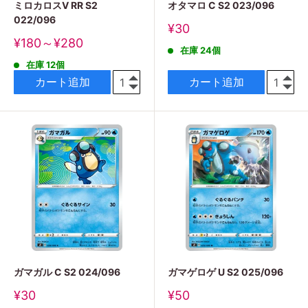
ミロカロスV RR S2
オタマロ C S2 023/096
022/096
販
¥30
売
販
¥180～¥280
在庫 24個
価
売
格
在庫 12個
価
格
カート追加
カート追加
ガマガル C S2 024/096
ガマゲロゲ U S2 025/096
販
販
¥30
¥50
売
売