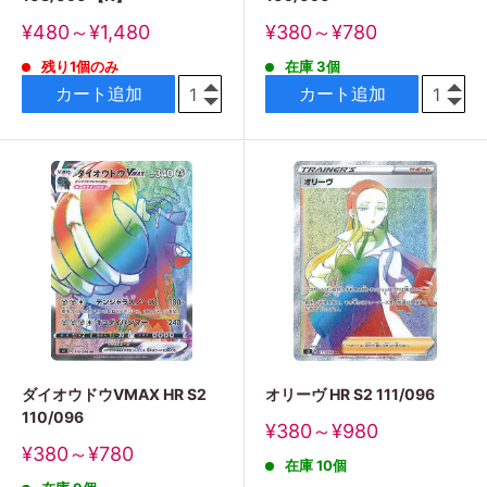
販
販
¥480～¥1,480
¥380～¥780
売
売
残り1個のみ
在庫 3個
価
価
格
格
カート追加
カート追加
ダイオウドウVMAX HR S2
オリーヴ HR S2 111/096
110/096
販
¥380～¥980
売
販
¥380～¥780
在庫 10個
価
売