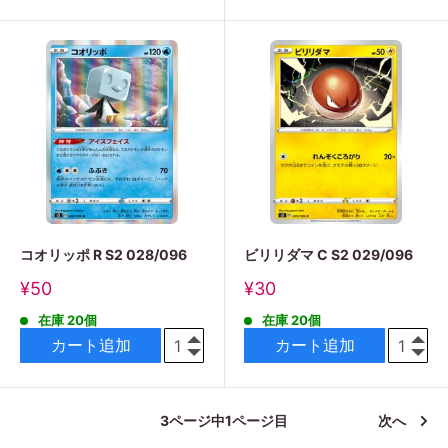
コオリッポ R S2 028/096
ビリリダマ C S2 029/096
販
販
¥50
¥30
売
売
在庫 20個
在庫 20個
価
価
格
格
カート追加
カート追加
3ページ中1ページ目
次へ