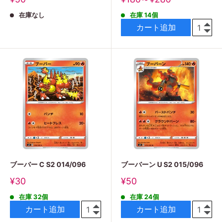
売
売
在庫なし
在庫 14個
価
価
格
格
カート追加
ブーバー C S2 014/096
ブーバーン U S2 015/096
販
販
¥30
¥50
売
売
在庫 32個
在庫 24個
価
価
格
格
カート追加
カート追加