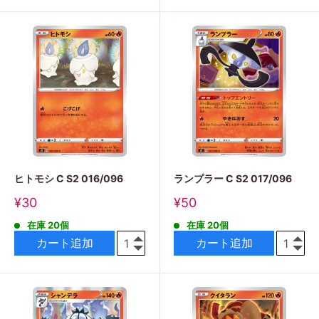
ヒトモシ C S2 016/096
ランプラー C S2 017/096
販
販
¥30
¥50
売
売
在庫 20個
在庫 20個
価
価
格
格
カート追加
カート追加