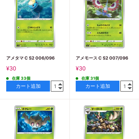
アメタマ C S2 006/096
アメモース C S2 007/096
販
販
¥30
¥30
売
売
在庫 33個
在庫 31個
価
価
格
格
カート追加
カート追加