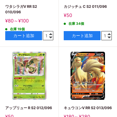
ワタシラガV RR S2
カジッチュ C S2 011/096
010/096
販
¥50
売
販
¥80～¥100
在庫 34個
価
売
格
在庫 19個
価
格
カート追加
カート追加
アップリュー R S2 012/096
キュウコンV RR S2 013/096
販
販
¥50
¥180～¥280