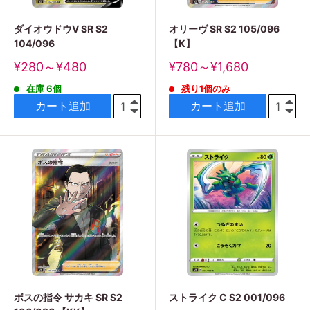
ダイオウドウV SR S2
オリーヴ SR S2 105/096
104/096
【K】
販
販
¥280～¥480
¥780～¥1,680
売
売
在庫 6個
残り1個のみ
価
価
格
格
カート追加
カート追加
ボスの指令 サカキ SR S2
ストライク C S2 001/096