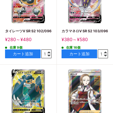
タイレーツV SR S2 102/096
カラマネロV SR S2 103/096
販
販
¥280～¥480
¥380～¥580
売
売
在庫 9個
在庫 16個
価
価
格
格
カート追加
カート追加