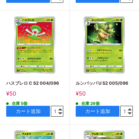
ハスブレロ C S2 004/096
ルンパッパ U S2 005/096
販
販
¥50
¥50
売
売
在庫 5個
在庫 26個
価
価
格
格
カート追加
カート追加