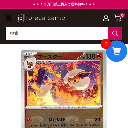
コ
☆☆☆１万円以上購入で送料無料☆☆☆
ン
0
ト
テ
レ
ン
カ
ツ
キ
に
0
ャ
ス
ン
キ
プ
ッ
Torecacamp
プ
す
る