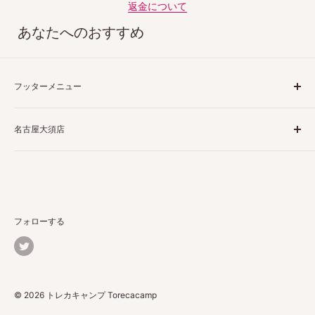
返金について
あなたへのおすすめ
フッターメニュー
ご利用ガイド
名古屋大須店
特定商取引法表示
プライバシーポリシー
〒460-0013
返品ポリシー
愛知県名古屋市中区上前津２丁目１−４
配送ポリシー
栗田商会上前津第１ビル 4階 5階
お問い合わせ
フォローする
詳しくはこちら
© 2026 トレカキャンプ Torecacamp