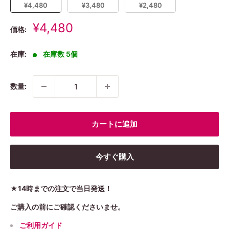
¥4,480
¥3,480
¥2,480
販
¥4,480
価格:
売
価
在庫:
在庫数 5個
格
数量:
カートに追加
今すぐ購入
★14時までの注文で当日発送！
ご購入の前にご確認くださいませ。
ご利用ガイド