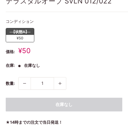
テラスタルオーブ SVLN 012/022
コンディション
コンディション
【状態A】
¥50
販
¥50
価格:
売
価
在庫:
在庫なし
格
数量:
在庫なし
★14時までの注文で当日発送！