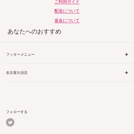
ご利用ガイド
配送について
返金について
あなたへのおすすめ
フッターメニュー
ご利用ガイド
名古屋大須店
特定商取引法表示
プライバシーポリシー
〒460-0013
返品ポリシー
愛知県名古屋市中区上前津２丁目１−４
配送ポリシー
栗田商会上前津第１ビル 4階 5階
お問い合わせ
フォローする
詳しくはこちら