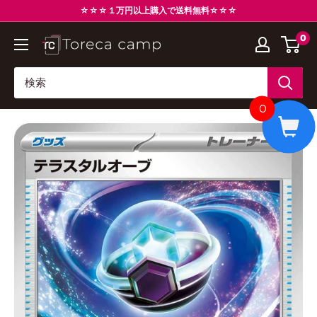
コ
☆☆☆１万円以上購入で送料無料☆☆☆
ン
0
ト
テ
レ
ン
カ
ツ
キ
に
0
ャ
ス
ン
キ
プ
ッ
Torecacamp
プ
す
る