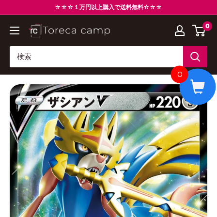
コ
☆☆☆１万円以上購入で送料無料☆☆☆
ン
0
ト
テ
レ
ン
カ
ツ
キ
に
0
ャ
ス
ン
キ
プ
ッ
Torecacamp
プ
す
る