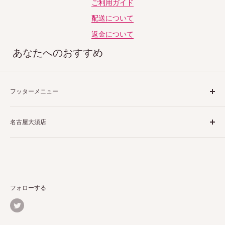
ご利用ガイド
配送について
返金について
あなたへのおすすめ
フッターメニュー
ご利用ガイド
名古屋大須店
特定商取引法表示
プライバシーポリシー
〒460-0013
返品ポリシー
愛知県名古屋市中区上前津２丁目１−４
配送ポリシー
栗田商会上前津第１ビル 4階 5階
お問い合わせ
フォローする
詳しくはこちら