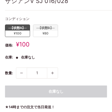
ザシアンV SJ 016/028
コンディション
コンディション
【状態A】
【状態B】
¥100
¥80
販
¥100
価格:
売
価
在庫:
在庫なし
格
数量:
在庫なし
★14時までの注文で当日発送！