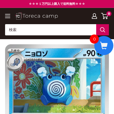
コ
☆☆☆１万円以上購入で送料無料☆☆☆
ン
0
ト
テ
レ
ン
カ
ツ
キ
に
0
ャ
ス
ン
キ
プ
ッ
Torecacamp
プ
す
る