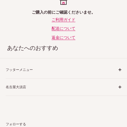
ご購入の前にご確認くださいませ。
ご利用ガイド
配送について
返金について
あなたへのおすすめ
フッターメニュー
ご利用ガイド
名古屋大須店
特定商取引法表示
プライバシーポリシー
〒460-0013
返品ポリシー
愛知県名古屋市中区上前津２丁目１−４
配送ポリシー
栗田商会上前津第１ビル 4階 5階
お問い合わせ
フォローする