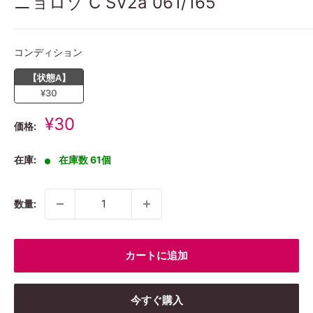
ニョロゾ C SV2a 061/165
コンディション
コンディション
【状態A】
¥30
販
¥30
価格:
売
価
在庫:
在庫数 61個
格
数量:
カートに追加
今すぐ購入