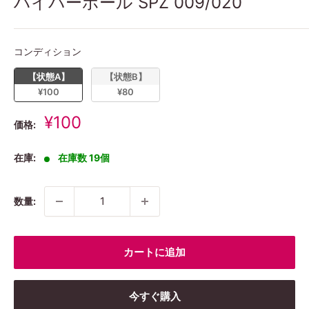
ハイパーボール SPZ 009/020
コンディション
コンディション
【状態A】
【状態B】
¥100
¥80
販
¥100
価格:
売
価
在庫:
在庫数 19個
格
数量:
カートに追加
今すぐ購入