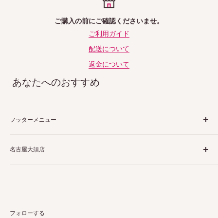
ご購入の前にご確認くださいませ。
ご利用ガイド
配送について
返金について
あなたへのおすすめ
フッターメニュー
ご利用ガイド
名古屋大須店
特定商取引法表示
プライバシーポリシー
〒460-0013
返品ポリシー
愛知県名古屋市中区上前津２丁目１−４
配送ポリシー
栗田商会上前津第１ビル 4階 5階
お問い合わせ
フォローする