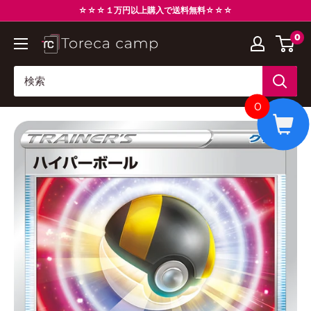
コ
☆☆☆１万円以上購入で送料無料☆☆☆
ン
0
ト
テ
レ
ン
カ
ツ
キ
に
0
ャ
ス
ン
キ
プ
ッ
Torecacamp
プ
す
る