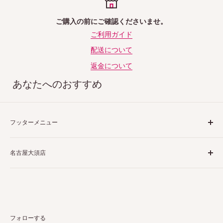
ご購入の前にご確認くださいませ。
ご利用ガイド
配送について
返金について
あなたへのおすすめ
フッターメニュー
ご利用ガイド
名古屋大須店
特定商取引法表示
プライバシーポリシー
〒460-0013
返品ポリシー
愛知県名古屋市中区上前津２丁目１−４
配送ポリシー
栗田商会上前津第１ビル 4階 5階
お問い合わせ
フォローする