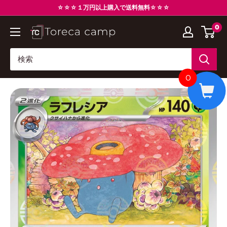
コ
☆☆☆１万円以上購入で送料無料☆☆☆
ン
0
ト
テ
レ
ン
カ
ツ
キ
に
0
ャ
ス
ン
キ
プ
ッ
Torecacamp
プ
す
る