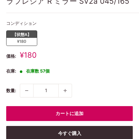
ラフレシア R ミラー SV2a 045/165
コンディション
コンディション
【状態A】
¥180
販
¥180
価格:
売
価
在庫:
在庫数 57個
格
数量:
カートに追加
今すぐ購入