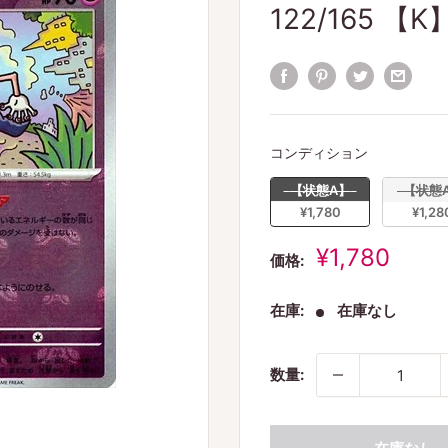
122/165 【K
コンディシ
コンディション
【状態A】
【状態A
¥1,780
¥1,28
販
¥1,780
価格:
売
価
在庫:
在庫なし
格
数量: