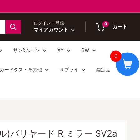
ログイン・登録
0
カート
マイアカウント
サン&ムーン
XY
BW
0
カードダス・その他
サプライ
鑑定品
)バリヤード R ミラー SV2a