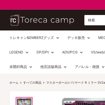
コ
ン
テ
ト
ン
レ
ツ
カ
に
キ
トレキャン&EMBERZグッズ
デッキ販売
ME
ス
ャ
キ
ン
LEGEND
DP/DPt
ADV/PCG
VS/web
ッ
プ
プ
Torecacamp
未開封商品
他言語版商品
アパレル・雑貨
す
る
ホーム
すべての商品
マスターボール)バリヤード R ミラー SV2a 1