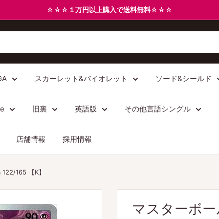
☆☆☆１万円以上購入で送料無料☆☆☆
GA
スカーレット&バイオレット
ソード&シールド
/e
旧裏
英語版
その他言語シングル
店舗情報
採用情報
22/165 【K】
マスターボール