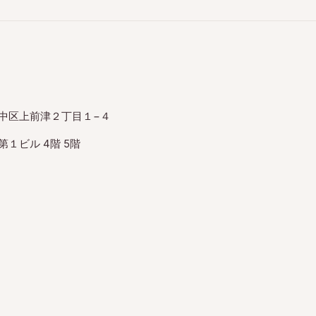
中区上前津２丁目１−４
１ビル 4階 5階