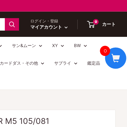
ログイン・登録
0
カート
マイアカウント
サン&ムーン
XY
BW
0
カードダス・その他
サプライ
鑑定品
M5 105/081