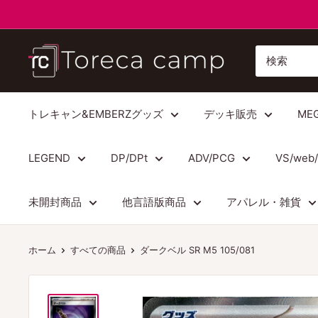
コ
ン
テ
ト
ン
レ
ツ
カ
に
キ
トレキャン&EMBERZグッズ
デッキ販売
ME
ス
ャ
キ
ン
LEGEND
DP/DPt
ADV/PCG
VS/web
ッ
プ
プ
Torecacamp
未開封商品
他言語版商品
アパレル・雑貨
す
る
ホーム
すべての商品
ダークベル SR M5 105/081