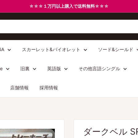
☆☆☆１万円以上購入で送料無料☆☆☆
GA
スカーレット&バイオレット
ソード&シールド
/e
旧裏
英語版
その他言語シングル
店舗情報
採用情報
ダークベル SR 