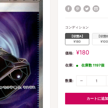
コンディシ
コンディション
【状態A】
【状態
¥180
¥100
販
¥180
価格:
売
価
在庫:
在庫数 1197個
格
数量:
カートに追