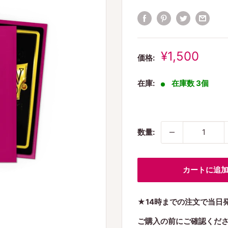
販
¥1,500
価格:
売
価
在庫:
在庫数 3個
格
数量:
カートに追
★14時までの注文で当日
ご購入の前にご確認くだ