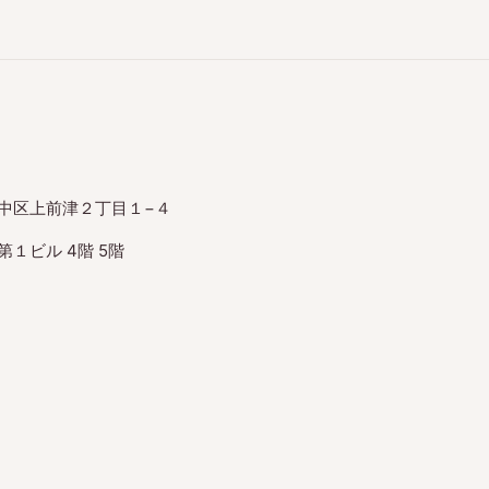
中区上前津２丁目１−４
１ビル 4階 5階