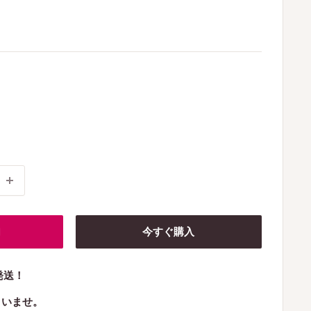
加
今すぐ購入
発送！
さいませ。