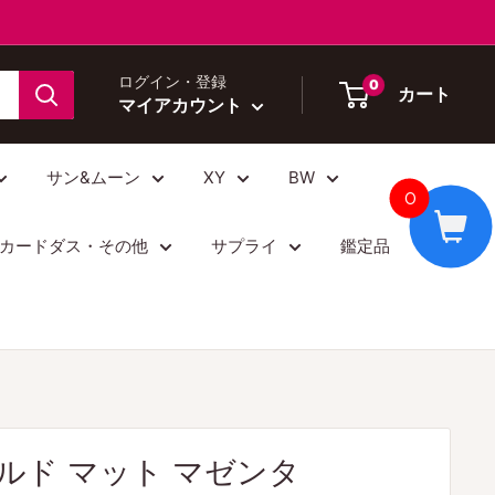
ログイン・登録
0
カート
マイアカウント
サン&ムーン
XY
BW
0
カードダス・その他
サプライ
鑑定品
ルド マット マゼンタ