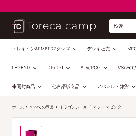
コ
ン
テ
ト
ン
レ
ツ
カ
に
キ
トレキャン&EMBERZグッズ
デッキ販売
ME
ス
ャ
キ
ン
LEGEND
DP/DPt
ADV/PCG
VS/web
ッ
プ
プ
Torecacamp
未開封商品
他言語版商品
アパレル・雑貨
す
る
ホーム
すべての商品
ドラゴンシールド マット マゼンタ