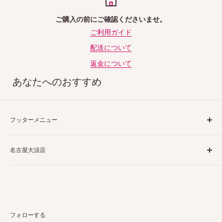
ご購入の前にご確認くださいませ。
ご利用ガイド
配送について
返金について
あなたへのおすすめ
フッターメニュー
ご利用ガイド
名古屋大須店
特定商取引法表示
プライバシーポリシー
〒460-0013
返品ポリシー
愛知県名古屋市中区上前津２丁目１−４
配送ポリシー
栗田商会上前津第１ビル 4階 5階
お問い合わせ
フォローする
詳しくはこちら