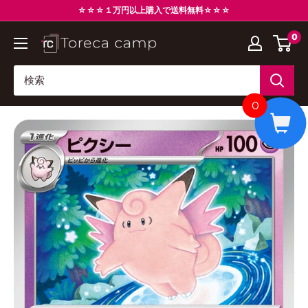
コ
☆☆☆１万円以上購入で送料無料☆☆☆
ン
0
ト
テ
レ
ン
カ
ツ
キ
に
0
ャ
ス
ン
キ
プ
ッ
Torecacamp
プ
す
る