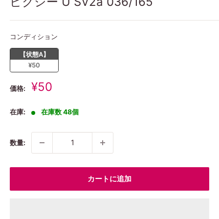
ピクシー U SV2a 036/165
コンディション
コンディション
【状態A】
¥50
販
¥50
価格:
売
価
在庫:
在庫数 48個
格
数量:
カートに追加