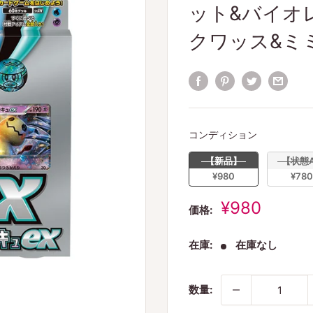
ット&バイオ
クワッス&ミ
コンディシ
コンディション
【新品】
【状態A
¥980
¥780
販
¥980
価格:
売
価
在庫:
在庫なし
格
数量: