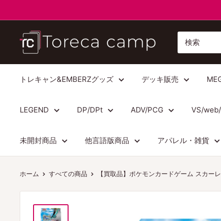
コ
ン
テ
ト
ン
レ
ツ
カ
に
キ
トレキャン&EMBERZグッズ
デッキ販売
ME
ス
ャ
キ
ン
LEGEND
DP/DPt
ADV/PCG
VS/web
ッ
プ
プ
Torecacamp
未開封商品
他言語版商品
アパレル・雑貨
す
る
ホーム
すべての商品
【買取品】ポケモンカードゲーム スカーレッ