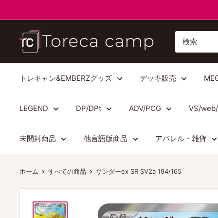
コ
ン
テ
ト
ン
レ
ツ
カ
に
キ
トレキャン&EMBERZグッズ
デッキ販売
ME
ス
ャ
キ
ン
LEGEND
DP/DPt
ADV/PCG
VS/web
ッ
プ
プ
Torecacamp
未開封商品
他言語版商品
アパレル・雑貨
す
る
ホーム
すべての商品
サンダーex SR SV2a 194/165