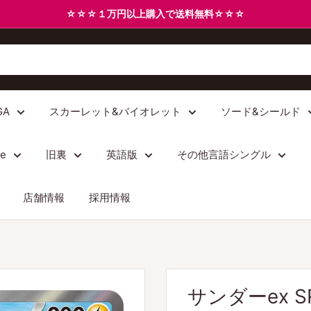
☆☆☆１万円以上購入で送料無料☆☆☆
GA
スカーレット&バイオレット
ソード&シールド
/e
旧裏
英語版
その他言語シングル
店舗情報
採用情報
サンダーex SR 