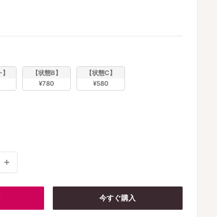
ョン
-】
【状態B】
【状態C】
¥780
¥580
加
今すぐ購入