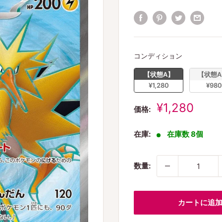
コンディシ
コンディション
【状態A】
【状態A
¥1,280
¥980
販
¥1,280
価格:
売
価
在庫:
在庫数 8個
格
数量:
カートに追