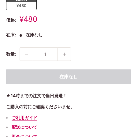
¥480
販
¥480
価格:
売
価
在庫:
在庫なし
格
数量:
在庫なし
★14時までの注文で当日発送！
ご購入の前にご確認くださいませ。
ご利用ガイド
配送について
返金について