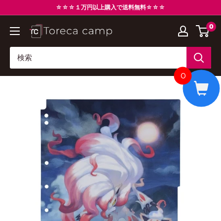
コ
☆☆☆１万円以上購入で送料無料☆☆☆
ン
0
ト
テ
レ
ン
カ
ツ
キ
に
0
ャ
ス
ン
キ
プ
ッ
Torecacamp
プ
す
る