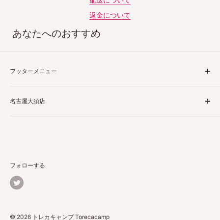
返金について
あなたへのおすすめ
フッターメニュー
ご利用ガイド
名古屋大須店
特定商取引法表示
プライバシーポリシー
〒460-0013
返品ポリシー
愛知県名古屋市中区上前津２丁目１−４
配送ポリシー
栗田商会上前津第１ビル 4階 5階
お問い合わせ
フォローする
詳しくはこちら
© 2026 トレカキャンプ Torecacamp