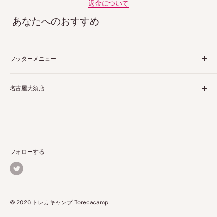
返金について
あなたへのおすすめ
フッターメニュー
ご利用ガイド
名古屋大須店
特定商取引法表示
プライバシーポリシー
〒460-0013
返品ポリシー
愛知県名古屋市中区上前津２丁目１−４
配送ポリシー
栗田商会上前津第１ビル 4階 5階
お問い合わせ
フォローする
詳しくはこちら
© 2026 トレカキャンプ Torecacamp