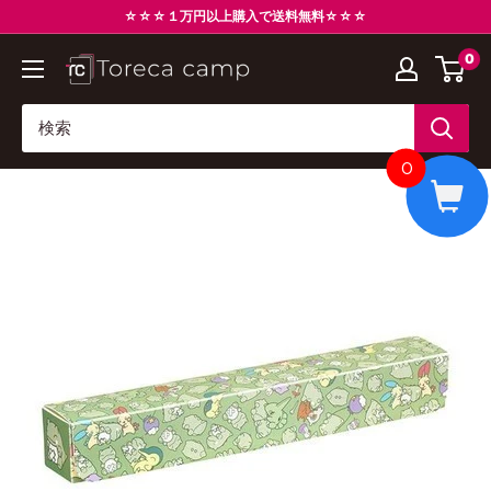
コ
☆☆☆１万円以上購入で送料無料☆☆☆
ン
0
ト
テ
レ
ン
カ
ツ
キ
に
0
ャ
ス
ン
キ
プ
ッ
Torecacamp
プ
す
る