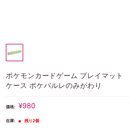
ポケモンカードゲーム プレイマット
ケース ポケパルレのみがわり
販
¥980
価格:
売
価
在庫:
残り2個
格