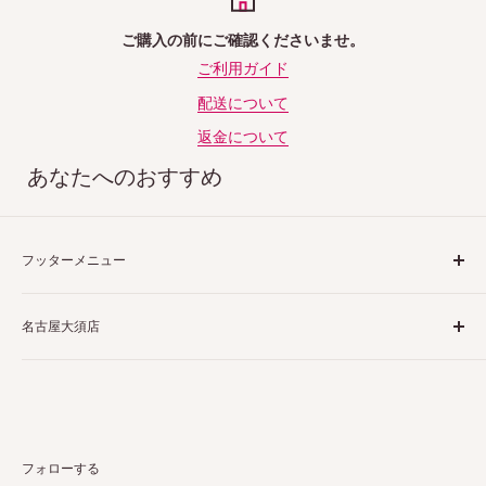
ご購入の前にご確認くださいませ。
ご利用ガイド
配送について
返金について
あなたへのおすすめ
フッターメニュー
ご利用ガイド
名古屋大須店
特定商取引法表示
プライバシーポリシー
〒460-0013
返品ポリシー
愛知県名古屋市中区上前津２丁目１−４
配送ポリシー
栗田商会上前津第１ビル 4階 5階
お問い合わせ
フォローする
詳しくはこちら