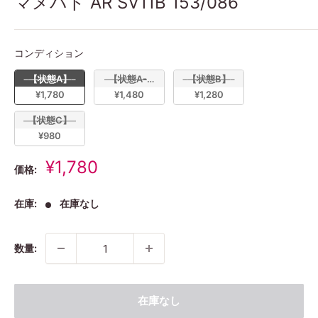
マメパト AR SV11B 153/086
コンディション
コンディション
【状態A】
【状態A-】
【状態B】
¥1,780
¥1,480
¥1,280
【状態C】
¥980
販
¥1,780
価格:
売
価
在庫:
在庫なし
格
数量:
在庫なし