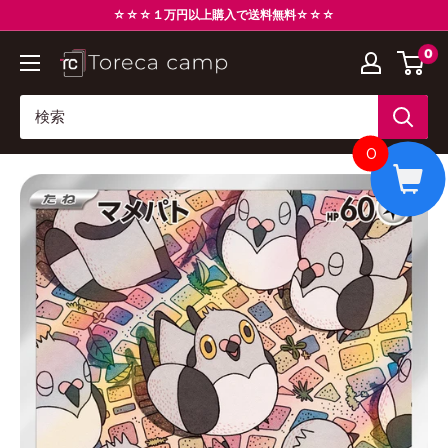
コ
☆☆☆１万円以上購入で送料無料☆☆☆
ン
0
ト
テ
レ
ン
カ
ツ
キ
に
0
ャ
ス
ン
キ
プ
ッ
Torecacamp
プ
す
る