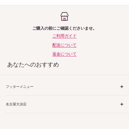
ご購入の前にご確認くださいませ。
ご利用ガイド
配送について
返金について
あなたへのおすすめ
フッターメニュー
ご利用ガイド
名古屋大須店
特定商取引法表示
プライバシーポリシー
〒460-0013
返品ポリシー
愛知県名古屋市中区上前津２丁目１−４