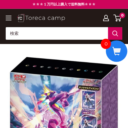
コ
☆☆☆１万円以上購入で送料無料☆☆☆
ン
0
ト
テ
レ
ン
カ
ツ
キ
に
0
ャ
ス
ン
キ
プ
ッ
Torecacamp
プ
す
る