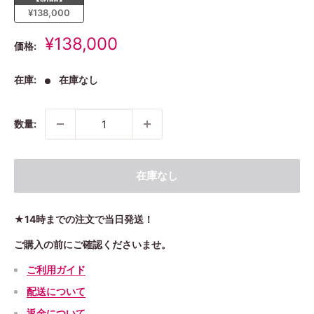
¥138,000
販
¥138,000
価格:
売
価
在庫:
在庫なし
格
数量:
在庫なし
★14時までの注文で当日発送！
ご購入の前にご確認くださいませ。
ご利用ガイド
配送について
返金について