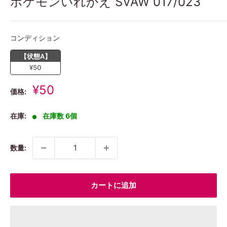
ポケモンいれかえ SVAW 017/023
コンディション
コンディション
【状態A】
¥50
販
¥50
価格:
売
価
在庫:
在庫数 6個
格
数量:
カートに追加