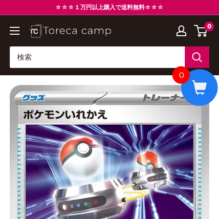
コ
☆☆☆１万円以上購入で送料無料☆☆☆
ン
0
ト
テ
レ
ン
カ
ツ
キ
に
0
ャ
ス
ン
キ
プ
ッ
Torecacamp
プ
す
る