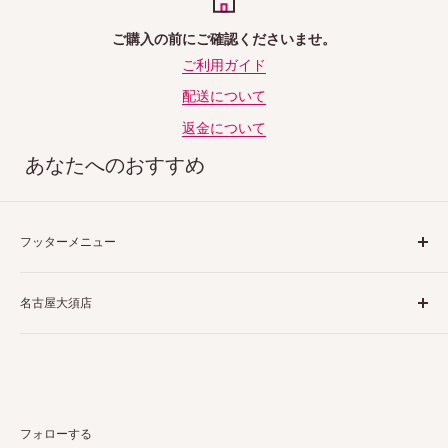
ご購入の前にご確認くださいませ。
ご利用ガイド
配送について
返金について
あなたへのおすすめ
フッターメニュー
ご利用ガイド
名古屋大須店
特定商取引法表示
プライバシーポリシー
〒460-0013
返品ポリシー
愛知県名古屋市中区上前津２丁目１−４
配送ポリシー
栗田商会上前津第１ビル 4階 5階
お問い合わせ
フォローする
詳しくはこちら