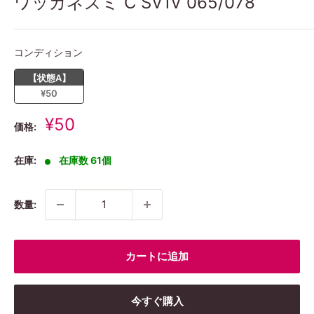
ワッカネズミ C SV1V 065/078
コンディション
コンディション
【状態A】
¥50
販
¥50
価格:
売
価
在庫:
在庫数 61個
格
数量:
カートに追加
今すぐ購入