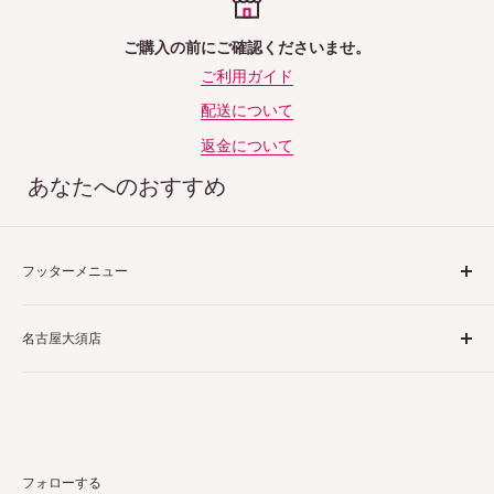
ご購入の前にご確認くださいませ。
ご利用ガイド
配送について
返金について
あなたへのおすすめ
フッターメニュー
ご利用ガイド
名古屋大須店
特定商取引法表示
プライバシーポリシー
〒460-0013
返品ポリシー
愛知県名古屋市中区上前津２丁目１−４
配送ポリシー
栗田商会上前津第１ビル 4階 5階
お問い合わせ
フォローする