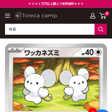
コ
☆☆☆１万円以上購入で送料無料☆☆☆
ン
0
ト
テ
レ
ン
カ
ツ
キ
に
ャ
ス
ン
キ
プ
ッ
Torecacamp
プ
す
る