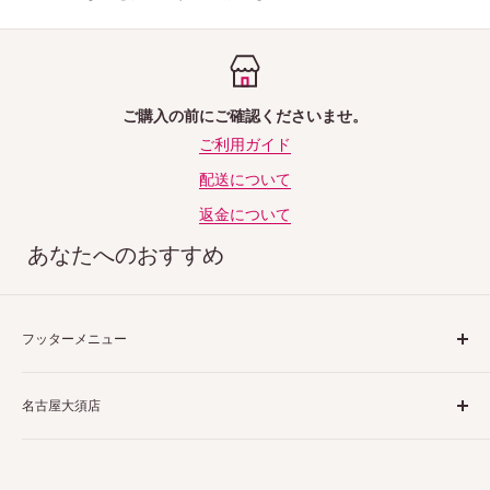
ご購入の前にご確認くださいませ。
ご利用ガイド
配送について
返金について
あなたへのおすすめ
フッターメニュー
ご利用ガイド
名古屋大須店
特定商取引法表示
プライバシーポリシー
〒460-0013
返品ポリシー
愛知県名古屋市中区上前津２丁目１−４