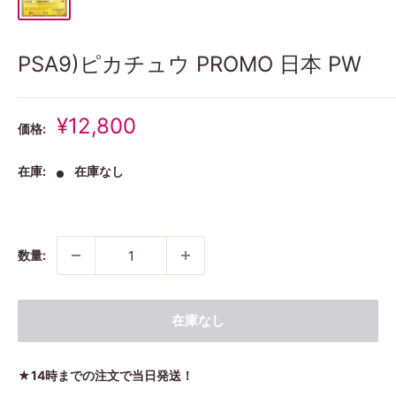
PSA9)ピカチュウ PROMO 日本 PW
販
¥12,800
価格:
売
価
在庫:
在庫なし
格
数量:
在庫なし
★14時までの注文で当日発送！