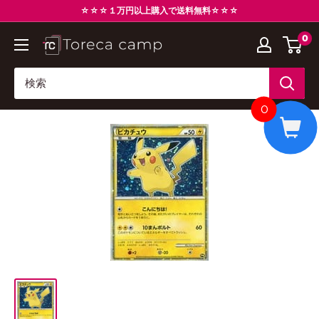
コ
☆☆☆１万円以上購入で送料無料☆☆☆
ン
0
ト
テ
レ
ン
カ
ツ
キ
に
0
ャ
ス
ン
キ
プ
ッ
Torecacamp
プ
す
る