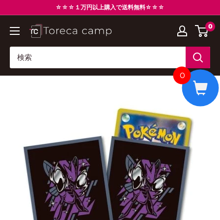
コ
☆☆☆１万円以上購入で送料無料☆☆☆
ン
0
ト
テ
レ
ン
カ
ツ
キ
に
0
ャ
ス
ン
キ
プ
ッ
Torecacamp
プ
す
る