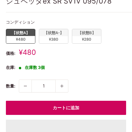
ジュペッタex SR SV1V 095/078
コンディション
コンディション
【状態A】
【状態A-】
【状態B】
¥480
¥380
¥280
販
¥480
価格:
売
価
在庫:
在庫数 3個
格
数量:
カートに追加