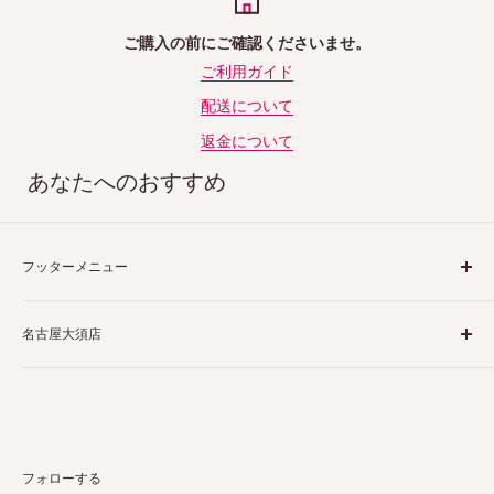
ご購入の前にご確認くださいませ。
ご利用ガイド
配送について
返金について
あなたへのおすすめ
フッターメニュー
ご利用ガイド
名古屋大須店
特定商取引法表示
プライバシーポリシー
〒460-0013
返品ポリシー
愛知県名古屋市中区上前津２丁目１−４
配送ポリシー
栗田商会上前津第１ビル 4階 5階
お問い合わせ
フォローする
詳しくはこちら