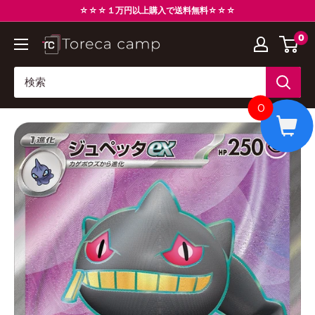
コ
☆☆☆１万円以上購入で送料無料☆☆☆
ン
0
ト
テ
レ
ン
カ
ツ
キ
に
0
ャ
ス
ン
キ
プ
ッ
Torecacamp
プ
す
る