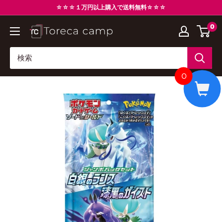
コ
☆☆☆１万円以上購入で送料無料☆☆☆
ン
0
ト
テ
レ
ン
カ
ツ
キ
に
0
ャ
ス
ン
キ
プ
ッ
Torecacamp
プ
す
る