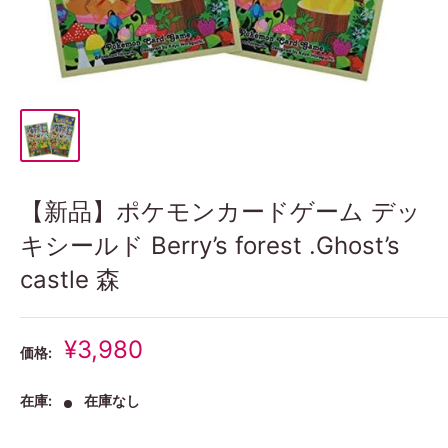
【新品】ポケモンカードゲーム デッ
キシールド Berry’s forest .Ghost’s
castle 森
販
¥3,980
価格:
売
価
在庫:
在庫なし
格