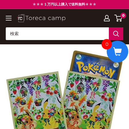
コ
☆☆☆１万円以上購入で送料無料☆☆☆
ン
0
ト
テ
レ
ン
カ
ツ
キ
に
0
ャ
ス
ン
キ
プ
ッ
Torecacamp
プ
す
る