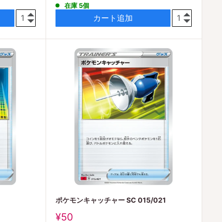
在庫 5個
価
格
カート追加
ポケモンキャッチャー SC 015/021
販
¥50