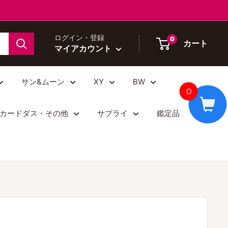
ログイン・登録
0
カート
マイアカウント
サン&ムーン
XY
BW
0
カードダス・その他
サプライ
鑑定品