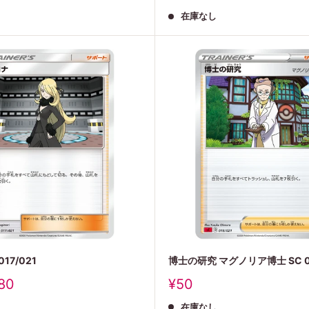
売
在庫なし
価
格
17/021
博士の研究 マグノリア博士 SC 01
販
80
¥50
売
在庫なし