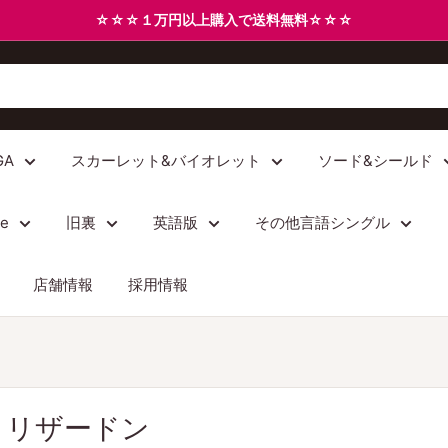
☆☆☆１万円以上購入で送料無料☆☆☆
GA
スカーレット&バイオレット
ソード&シールド
/e
旧裏
英語版
その他言語シングル
店舗情報
採用情報
X リザードン