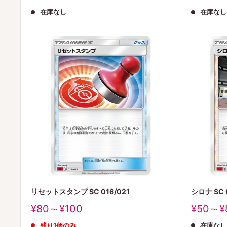
売
売
在庫なし
在庫なし
価
価
格
格
リセットスタンプ SC 016/021
シロナ SC 0
販
販
¥80～¥100
¥50～¥
売
売
残り1個のみ
在庫なし