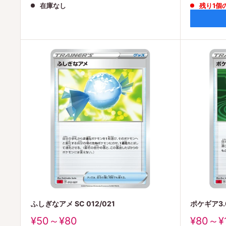
在庫なし
残り1個
価
価
格
格
ふしぎなアメ SC 012/021
ポケギア3.0
販
販
¥50～¥80
¥80～¥