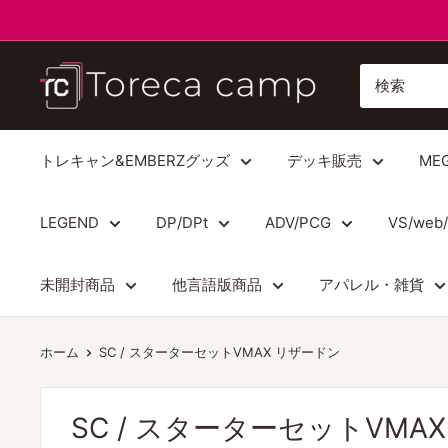
コ
ン
テ
ト
ン
レ
ツ
カ
に
キ
トレキャン&EMBERZグッズ
デッキ販売
ME
ス
ャ
キ
ン
LEGEND
DP/DPt
ADV/PCG
VS/web
ッ
プ
プ
Torecacamp
未開封商品
他言語版商品
アパレル・雑貨
す
る
ホーム
SC / スターターセットVMAX リザードン
SC / スターターセットVMA