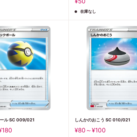
販
¥50
売
在庫なし
価
格
ル SC 009/021
しんかのおこう SC 010/021
販
¥180
¥80～¥100
売