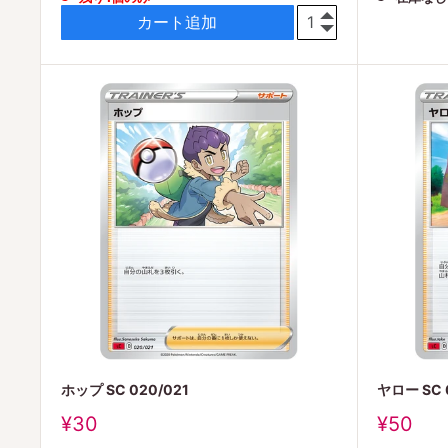
価
価
格
格
カート追加
ホップ SC 020/021
ヤロー SC 0
販
販
¥30
¥50
売
売