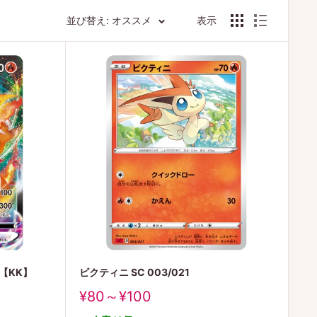
並び替え: オススメ
表示
 【KK】
ビクティニ SC 003/021
販
¥80～¥100
売