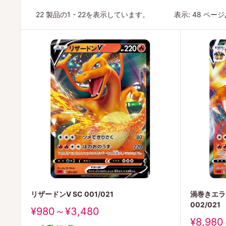
22 製品の1 - 22を表示しています。
表示: 48 ペー
リザードンV SC 001/021
渦巻きエラー
002/021
販
¥980～¥3,480
売
販
¥8,980