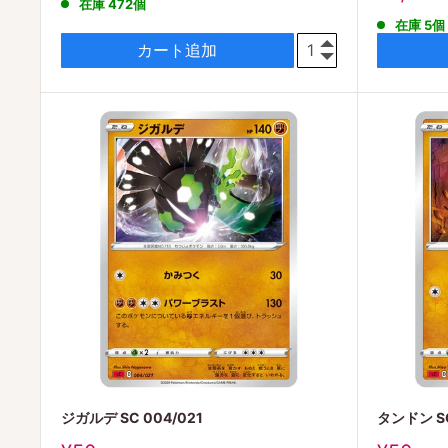
在庫 472個
価
売
在庫 5個
格
価
格
カート追加
ジガルデ SC 004/021
タンドン SC