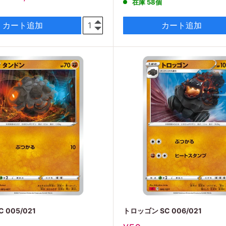
在庫 58個
価
格
カート追加
カート追加
 005/021
トロッゴン SC 006/021