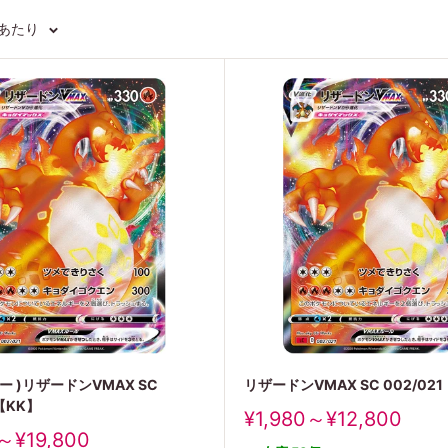
ジあたり
 )リザードンVMAX SC
リザードンVMAX SC 002/021
 【KK】
販
¥1,980～¥12,800
売
～¥19,800