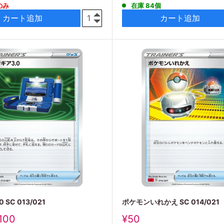
のみ
在庫 84個
価
格
カート追加
カート追加
 SC 013/021
ポケモンいれかえ SC 014/021
販
100
¥50