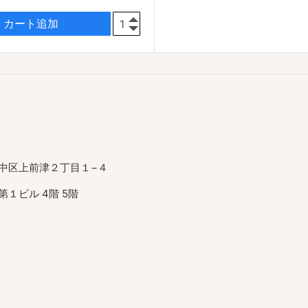
カート追加
中区上前津２丁目１−４
１ビル 4階 5階