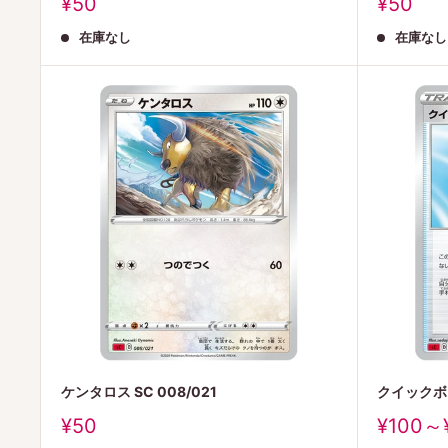
販
販
¥50
¥50
売
売
在庫なし
在庫なし
価
価
格
格
ケンタロス SC 008/021
クイックボー
販
販
¥50
¥100～
売
売