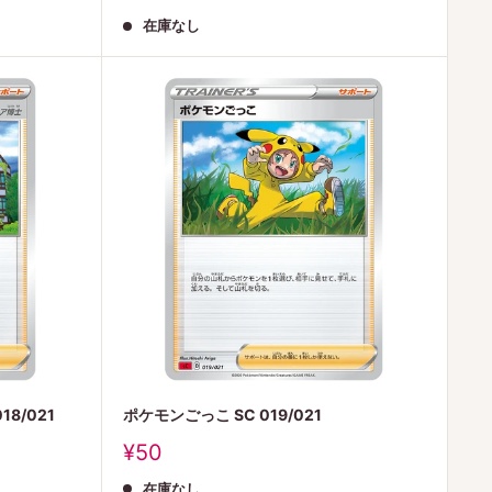
売
在庫なし
価
格
8/021
ポケモンごっこ SC 019/021
販
¥50
売
在庫なし