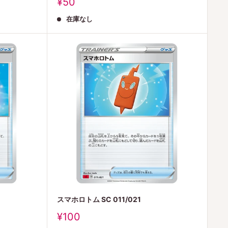
販
¥50
売
在庫なし
価
格
スマホロトム SC 011/021
販
¥100
売