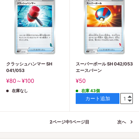
クラッシュハンマー SH
スーパーボール SH 042/053
041/053
エースバーン
販
販
¥80～¥100
¥50
売
売
在庫なし
在庫 43個
価
価
格
格
カート追加
2ページ中1ページ目
次へ