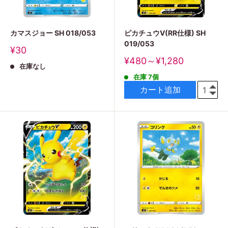
カマスジョー SH 018/053
ピカチュウV(RR仕様) SH
019/053
販
¥30
売
販
¥480～¥1,280
在庫なし
価
売
格
在庫 7個
価
格
カート追加