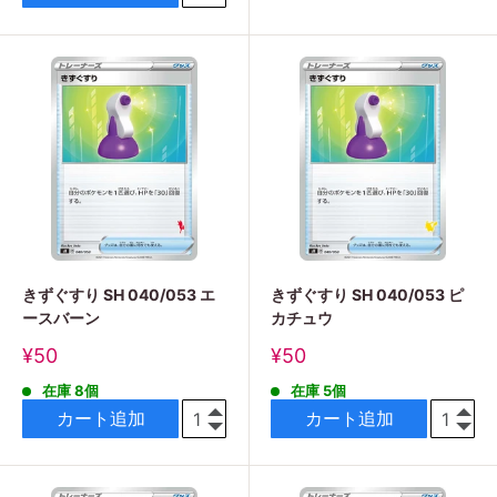
きずぐすり SH 040/053 エ
きずぐすり SH 040/053 ピ
ースバーン
カチュウ
販
販
¥50
¥50
売
売
在庫 8個
在庫 5個
価
価
格
格
カート追加
カート追加