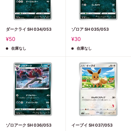
ダークライ SH 034/053
ゾロア SH 035/053
販
販
¥50
¥30
売
売
在庫なし
在庫なし
価
価
格
格
ゾロアーク SH 036/053
イーブイ SH 037/053