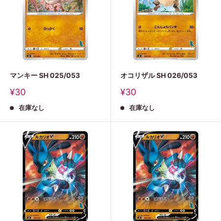
マンキー SH 025/053
オコリザル SH 026/053
販
販
¥30
¥30
売
売
在庫なし
在庫なし
価
価
格
格