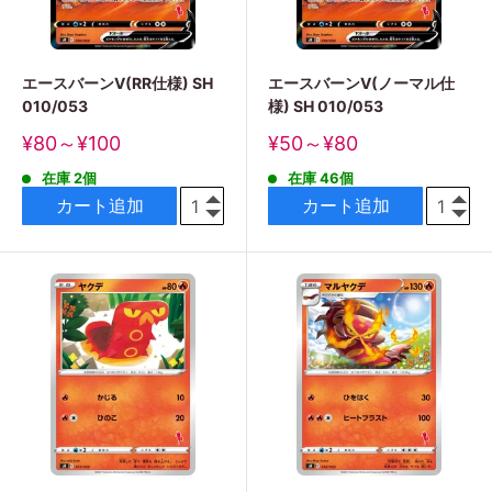
エースバーンV(RR仕様) SH
エースバーンV(ノーマル仕
010/053
様) SH 010/053
販
販
¥80～¥100
¥50～¥80
売
売
在庫 2個
在庫 46個
価
価
格
格
カート追加
カート追加