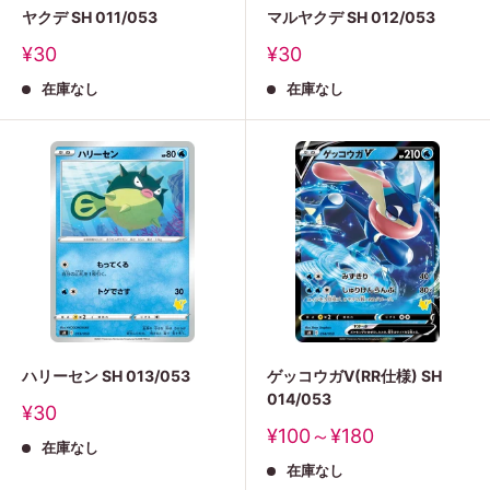
ヤクデ SH 011/053
マルヤクデ SH 012/053
販
販
¥30
¥30
売
売
在庫なし
在庫なし
価
価
格
格
ハリーセン SH 013/053
ゲッコウガV(RR仕様) SH
014/053
販
¥30
売
販
¥100～¥180
在庫なし
価
売
格
在庫なし
価