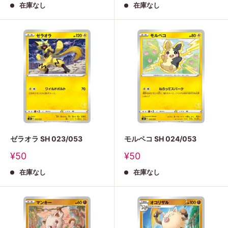
在庫なし
在庫なし
価
価
格
格
ゼラオラ SH 023/053
モルペコ SH 024/053
販
販
¥50
¥50
売
売
在庫なし
在庫なし
価
価
格
格