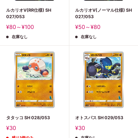
ルカリオV(RR仕様) SH
ルカリオV(ノーマル仕様) SH
027/053
027/053
販
販
¥80～¥100
¥50～¥80
売
売
在庫なし
在庫なし
価
価
格
格
タタッコ SH 028/053
オトスパス SH 029/053
販
販
¥30
¥30
売
売
残り1個のみ
在庫なし