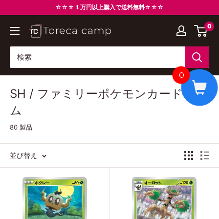
コ
☆☆☆１万円以上購入で送料無料☆☆☆
ン
0
ト
テ
レ
ン
カ
ツ
キ
に
0
ャ
ス
SH / ファミリーポケモンカードゲー
ン
キ
プ
ッ
ム
Torecacamp
プ
80 製品
す
る
並び替え