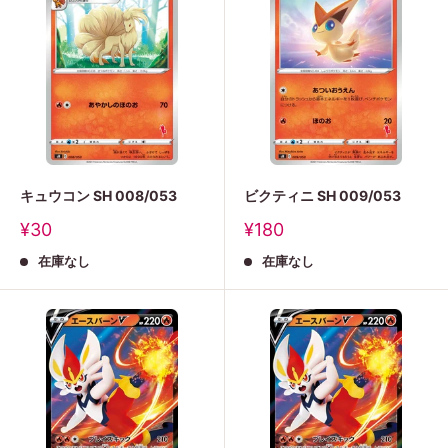
キュウコン SH 008/053
ビクティニ SH 009/053
販
販
¥30
¥180
売
売
在庫なし
在庫なし
価
価
格
格