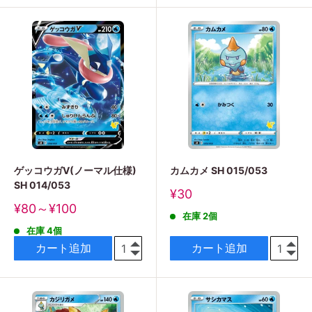
格
ゲッコウガV(ノーマル仕様)
カムカメ SH 015/053
SH 014/053
販
¥30
売
販
¥80～¥100
在庫 2個
価
売
格
在庫 4個
価
格
カート追加
カート追加