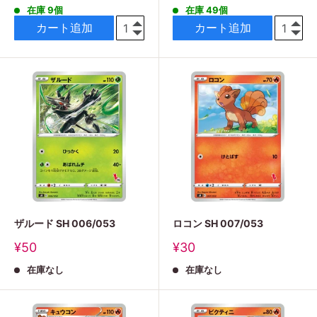
在庫 9個
在庫 49個
価
価
格
格
カート追加
カート追加
ザルード SH 006/053
ロコン SH 007/053
販
販
¥50
¥30
売
売
在庫なし
在庫なし
価
価
格
格