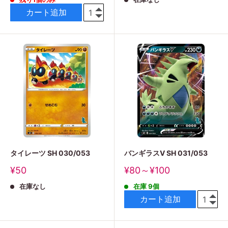
価
価
格
格
カート追加
タイレーツ SH 030/053
バンギラスV SH 031/053
販
販
¥50
¥80～¥100
売
売
在庫なし
在庫 9個
価
価
格
格
カート追加