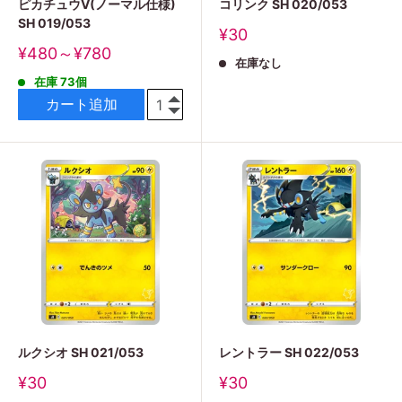
ピカチュウV(ノーマル仕様)
コリンク SH 020/053
SH 019/053
販
¥30
売
販
¥480～¥780
在庫なし
価
売
格
在庫 73個
価
格
カート追加
ルクシオ SH 021/053
レントラー SH 022/053
販
販
¥30
¥30
売
売