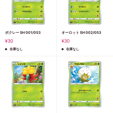
ボクレー SH 001/053
オーロット SH 002/053
販
販
¥30
¥30
売
売
在庫なし
在庫なし
価
価
格
格