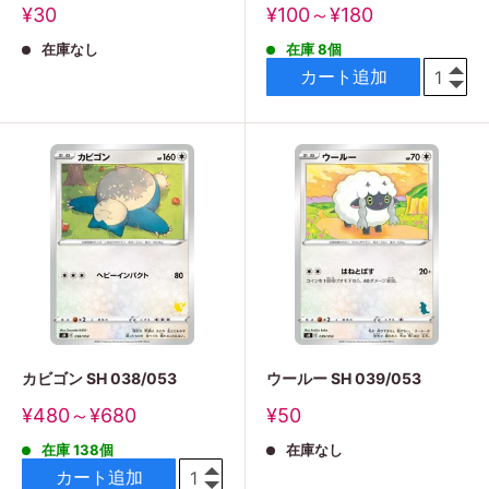
販
販
¥30
¥100～¥180
売
売
在庫なし
在庫 8個
価
価
格
格
カート追加
カビゴン SH 038/053
ウールー SH 039/053
販
販
¥480～¥680
¥50
売
売
在庫 138個
在庫なし
価
価
格
格
カート追加