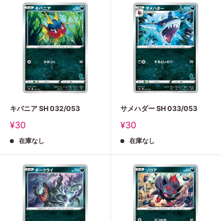
キバニア SH 032/053
サメハダー SH 033/053
販
販
¥30
¥30
売
売
在庫なし
在庫なし
価
価
格
格