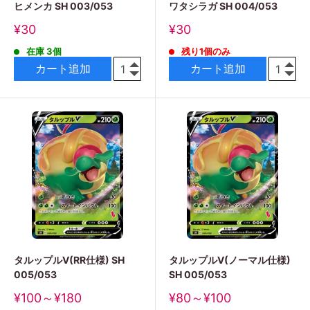
ヒメンカ SH 003/053
ワタシラガ SH 004/053
販
販
¥30
¥30
売
売
在庫 3個
残り1個のみ
価
価
格
格
カート追加
カート追加
タルップルV(RR仕様) SH
タルップルV(ノーマル仕様)
005/053
SH 005/053
販
販
¥100～¥180
¥80～¥100
売
売