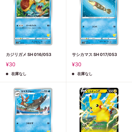
カジリガメ SH 016/053
サシカマス SH 017/053
販
販
¥30
¥30
売
売
在庫なし
在庫なし
価
価
格
格