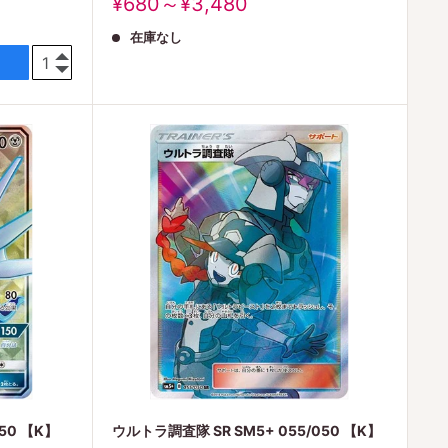
販
¥680～¥3,480
売
在庫なし
価
格
50 【K】
ウルトラ調査隊 SR SM5+ 055/050 【K】