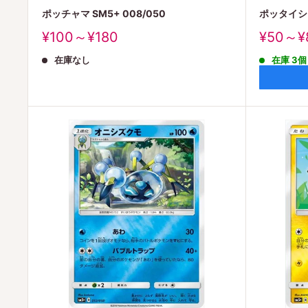
ポッチャマ SM5+ 008/050
ポッタイシ S
販
販
¥100～¥180
¥50～¥
売
売
在庫なし
在庫 3個
価
価
格
格