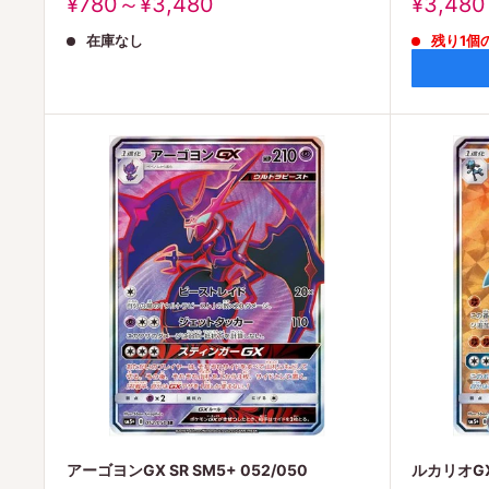
販
販
¥780～¥3,480
¥3,480
売
売
在庫なし
残り1個
価
価
格
格
アーゴヨンGX SR SM5+ 052/050
ルカリオGX 