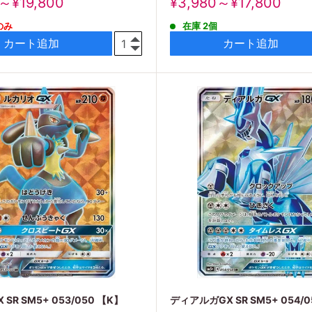
販
～¥19,800
¥3,980～¥17,800
売
のみ
在庫 2個
価
格
カート追加
カート追加
SR SM5+ 053/050 【K】
ディアルガGX SR SM5+ 054/0