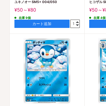
ユキノオー SM5+ 004/050
ヒコザル SM
販
販
¥50～¥80
¥50～¥
売
売
在庫 9個
在庫 4個
価
価
格
格
カート追加