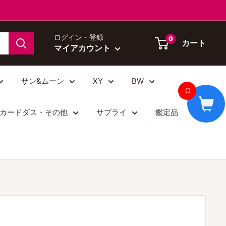
ログイン・登録
0
カート
マイアカウント
サン&ムーン
XY
BW
0
カードダス・その他
サプライ
鑑定品