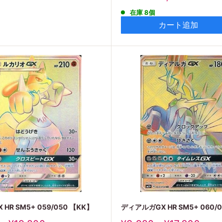
売
在庫 8個
価
格
カート追加
HR SM5+ 059/050 【KK】
ディアルガGX HR SM5+ 060/