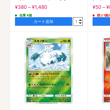
販
販
¥380～¥1,480
¥50～¥
売
売
在庫 4個
残り1個
価
価
格
格
カート追加