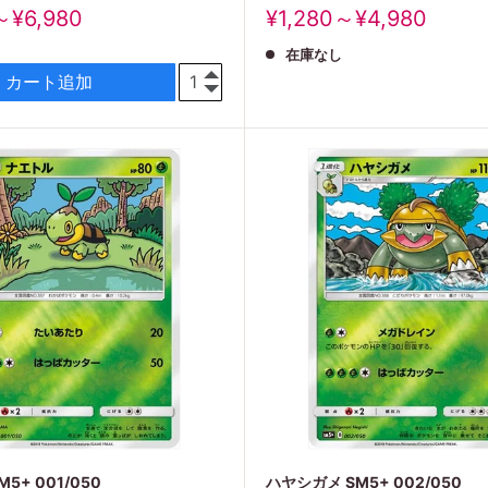
販
～¥6,980
¥1,280～¥4,980
売
在庫なし
価
格
カート追加
5+ 001/050
ハヤシガメ SM5+ 002/050