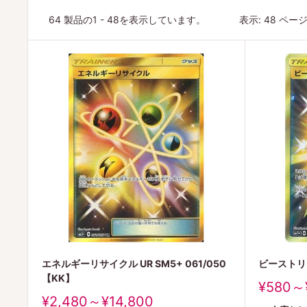
64 製品の1 - 48を表示しています。
表示: 48 ペー
エネルギーリサイクル UR SM5+ 061/050
ビーストリング
【KK】
販
¥580～
売
販
¥2,480～¥14,800