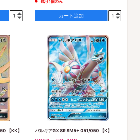
残り1個のみ
価
格
カート追加
050 【KK】
パルキアGX SR SM5+ 051/050 【K】