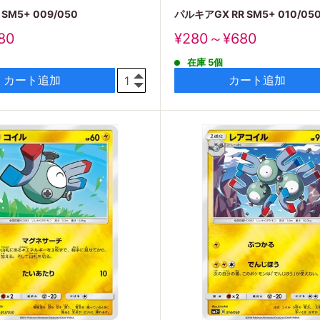
M5+ 009/050
パルキアGX RR SM5+ 010/05
販
80
¥280～¥680
売
在庫 5個
価
格
カート追加
カート追加