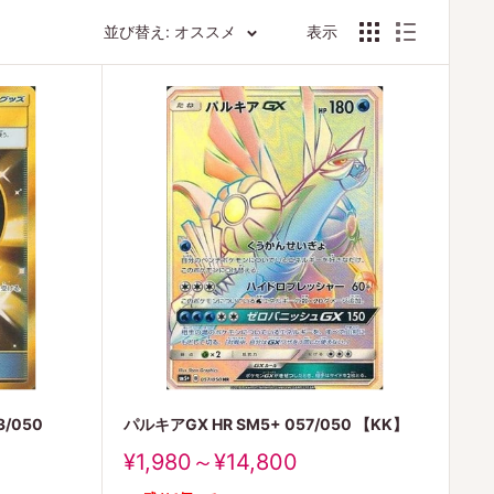
並び替え: オススメ
表示
/050
パルキアGX HR SM5+ 057/050 【KK】
販
¥1,980～¥14,800
売