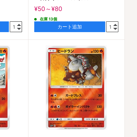
販
¥50～¥80
売
在庫 13個
価
格
カート追加