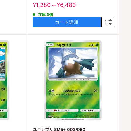
販
¥1,280～¥6,480
売
在庫 3個
価
格
カート追加
ユキカブリ SM5+ 003/050