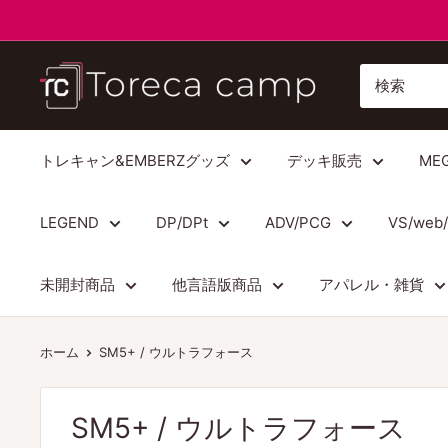
コ
ン
テ
ト
ン
レ
ツ
カ
に
キ
トレキャン&EMBERZグッズ
デッキ販売
ME
ス
ャ
キ
ン
LEGEND
DP/DPt
ADV/PCG
VS/web
ッ
プ
プ
Torecacamp
未開封商品
他言語版商品
アパレル・雑貨
す
る
ホーム
SM5+ / ウルトラフォース
SM5+ / ウルトラフォース