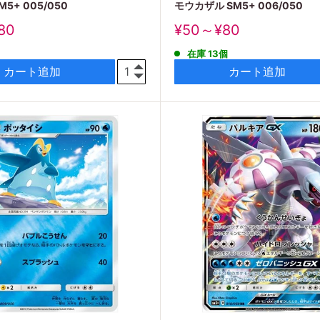
5+ 005/050
モウカザル SM5+ 006/050
販
80
¥50～¥80
売
在庫 13個
価
格
カート追加
カート追加