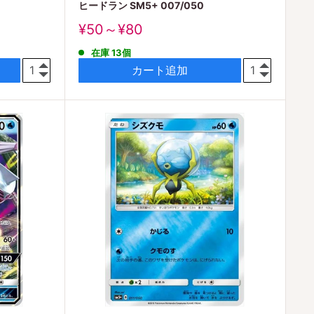
ヒードラン SM5+ 007/050
販
¥50～¥80
売
在庫 13個
価
格
カート追加