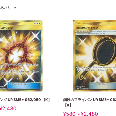
ジあたり
 UR SM5+ 062/050 【K】
鋼鉄のフライパン UR SM5+ 063
【K】
¥2,480
販
¥580～¥2,480