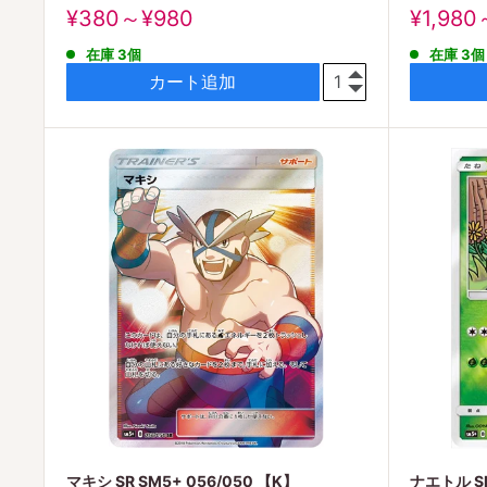
販
販
¥380～¥980
¥1,980
売
売
在庫 3個
在庫 3個
価
価
格
格
カート追加
マキシ SR SM5+ 056/050 【K】
ナエトル SM