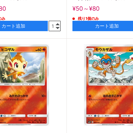
販
80
¥50～¥80
売
のみ
残り1個のみ
価
格
カート追加
カート追加