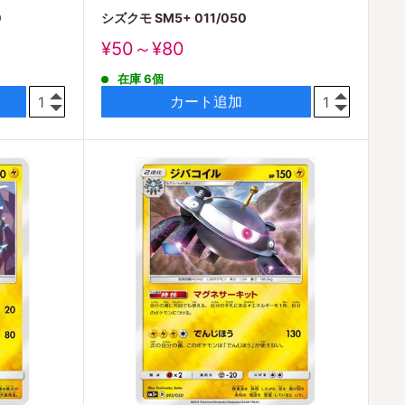
0
シズクモ SM5+ 011/050
販
¥50～¥80
売
在庫 6個
価
格
カート追加