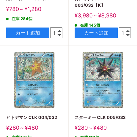
003/032【K】
販
¥780～¥1,280
売
販
¥3,980～¥8,980
在庫 284個
価
売
格
在庫 145個
価
格
カート追加
カート追加
ヒトデマン CLK 004/032
スターミー CLK 005/032
販
販
¥280～¥480
¥280～¥480
売
売