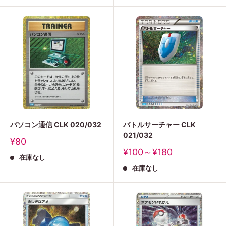
パソコン通信 CLK 020/032
バトルサーチャー CLK
021/032
販
¥80
売
販
¥100～¥180
在庫なし
価
売
格
在庫なし
価
格