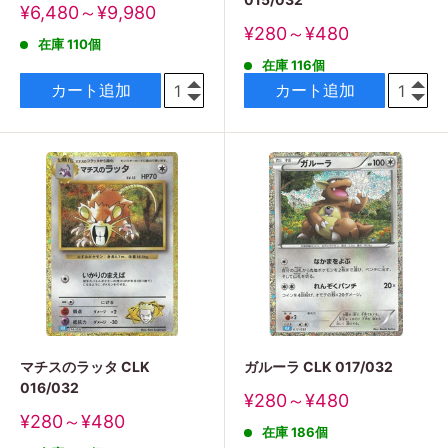
販
¥6,480～¥9,980
売
販
¥280～¥480
在庫 110個
価
売
格
在庫 116個
価
格
カート追加
カート追加
マチスのラッタ CLK
ガルーラ CLK 017/032
016/032
販
¥280～¥480
売
販
¥280～¥480
在庫 186個
価
売