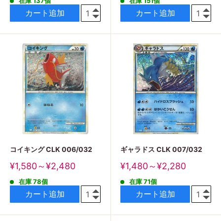
在庫 137個
在庫 151個
価
価
格
格
カート追加
カート追加
コイキング CLK 006/032
ギャラドス CLK 007/032
販
販
¥1,580～¥2,480
¥1,480～¥2,280
売
売
在庫 78個
在庫 71個
価
価
格
格
カート追加
カート追加