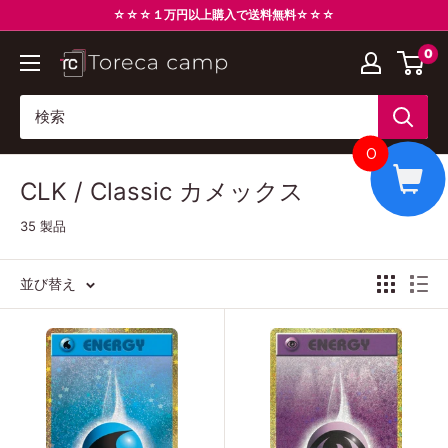
コ
☆☆☆１万円以上購入で送料無料☆☆☆
ン
0
ト
テ
レ
ン
カ
ツ
キ
に
0
ャ
ス
CLK / Classic カメックス
ン
キ
プ
ッ
35 製品
Torecacamp
プ
す
並び替え
る