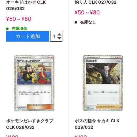
オーキドはかせ CLK
釣り人 CLK 027/032
026/032
販
¥50～¥80
売
販
¥50～¥80
在庫なし
価
売
格
在庫 6個
価
格
カート追加
ポケモンだいすきクラブ
ボスの指令 サカキ CLK
CLK 028/032
029/032