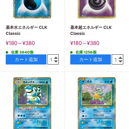
基本水エネルギー CLK
基本超エネルギー CLK
Classic
Classic
販
販
¥180～¥380
¥180～¥380
売
売
在庫 3640個
在庫 1256個
価
価
格
格
カート追加
カート追加