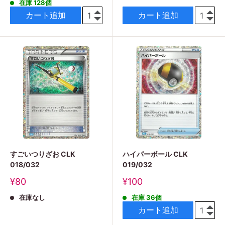
格
在庫 128個
価
格
カート追加
カート追加
すごいつりざお CLK
ハイパーボール CLK
018/032
019/032
販
販
¥80
¥100
売
売
在庫なし
在庫 36個
価
価
格
格
カート追加