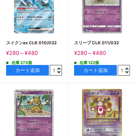
スイクンex CLK 010/032
スリープ CLK 011/032
販
販
¥280～¥480
¥280～¥480
売
売
在庫 273個
在庫 122個
価
価
格
格
カート追加
カート追加