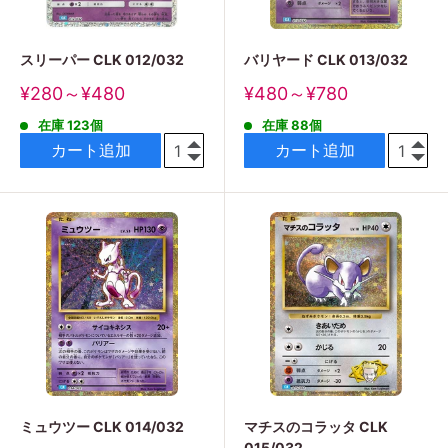
スリーパー CLK 012/032
バリヤード CLK 013/032
販
販
¥280～¥480
¥480～¥780
売
売
在庫 123個
在庫 88個
価
価
格
格
カート追加
カート追加
ミュウツー CLK 014/032
マチスのコラッタ CLK
015/032