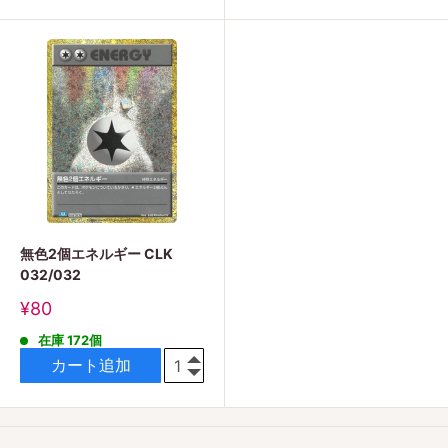
無色2個エネルギー CLK
032/032
販
¥80
売
在庫 172個
価
格
カート追加