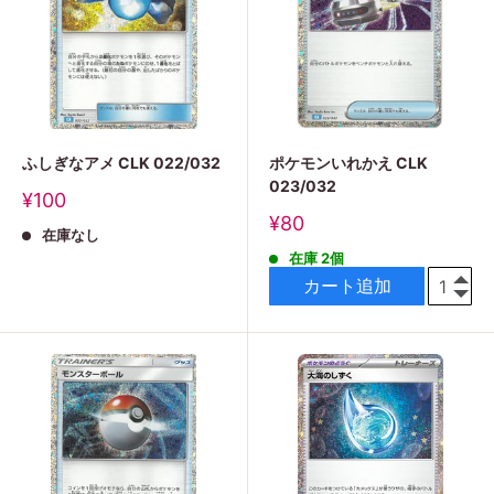
ふしぎなアメ CLK 022/032
ポケモンいれかえ CLK
023/032
販
¥100
売
販
¥80
在庫なし
価
売
格
在庫 2個
価
格
カート追加