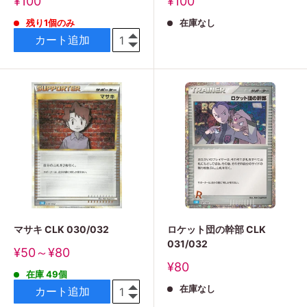
販
販
¥100
¥100
売
売
残り1個のみ
在庫なし
価
価
格
格
カート追加
マサキ CLK 030/032
ロケット団の幹部 CLK
031/032
販
¥50～¥80
売
販
¥80
在庫 49個
価
売
格
在庫なし
価
カート追加
格