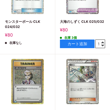
モンスターボール CLK
大海のしずく CLK 025/032
024/032
販
¥80
売
販
¥80
在庫 3個
価
売
格
在庫なし
価
カート追加
格