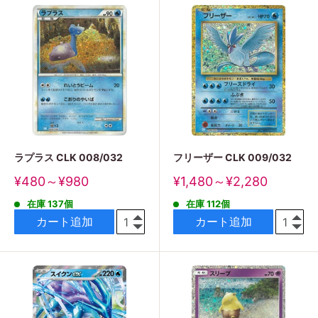
ラプラス CLK 008/032
フリーザー CLK 009/032
販
販
¥480～¥980
¥1,480～¥2,280
売
売
在庫 137個
在庫 112個
価
価
格
格
カート追加
カート追加