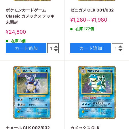
ポケモンカードゲーム
ゼニガメ CLK 001/032
Classic カメックス デッキ
販
¥1,280～¥1,980
未開封
売
在庫 177個
価
販
¥24,800
格
売
在庫 3個
価
格
カート追加
カート追加
カメール CLK 002/032
カメックス CLK