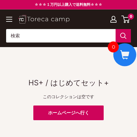
コ
☆☆☆１万円以上購入で送料無料☆☆☆
ン
0
ト
テ
レ
ン
カ
ツ
キ
に
0
ャ
ス
ン
キ
プ
ッ
Torecacamp
プ
HS+ / はじめてセット+
す
る
このコレクションは空です
ホームページへ行く