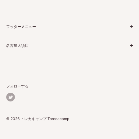
フッターメニュー
ご利用ガイド
名古屋大須店
特定商取引法表示
プライバシーポリシー
〒460-0013
返品ポリシー
愛知県名古屋市中区上前津２丁目１−４
配送ポリシー
栗田商会上前津第１ビル 4階 5階
お問い合わせ
フォローする
詳しくはこちら
© 2026 トレカキャンプ Torecacamp