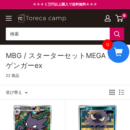
コ
☆☆☆１万円以上購入で送料無料☆☆☆
ン
0
ト
テ
レ
ン
カ
ツ
キ
に
0
ャ
ス
MBG / スターターセットMEGA メガ
ン
キ
プ
ッ
ゲンガーex
Torecacamp
プ
22 製品
す
る
並び替え