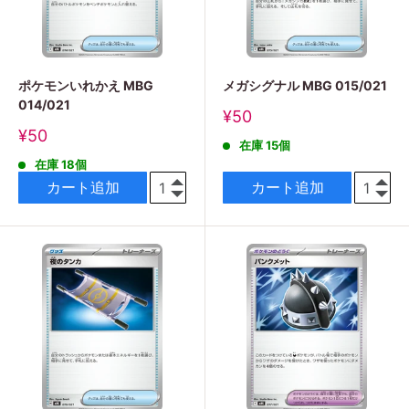
ポケモンいれかえ MBG
メガシグナル MBG 015/021
014/021
販
¥50
売
販
¥50
在庫 15個
価
売
格
在庫 18個
価
格
カート追加
カート追加