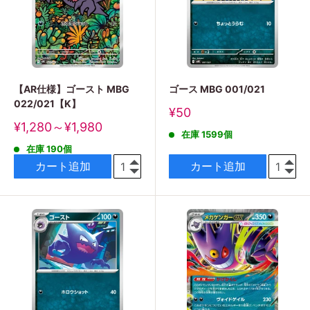
【AR仕様】ゴースト MBG
ゴース MBG 001/021
022/021【K】
販
¥50
売
販
¥1,280～¥1,980
在庫 1599個
価
売
格
在庫 190個
価
格
カート追加
カート追加