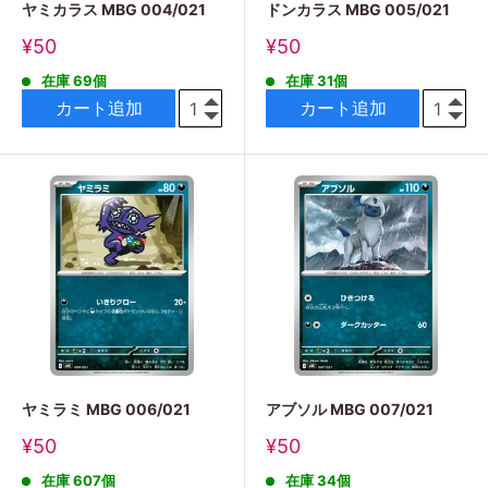
ヤミカラス MBG 004/021
ドンカラス MBG 005/021
販
販
¥50
¥50
売
売
在庫 69個
在庫 31個
価
価
格
格
カート追加
カート追加
ヤミラミ MBG 006/021
アブソル MBG 007/021
販
販
¥50
¥50
売
売
在庫 607個
在庫 34個
価
価