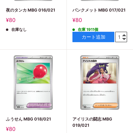
夜のタンカ MBG 016/021
パンクメット MBG 017/021
販
販
¥80
¥80
売
売
在庫なし
在庫 1911個
価
価
格
格
カート追加
ふうせん MBG 018/021
アイリスの闘志 MBG
019/021
販
¥80