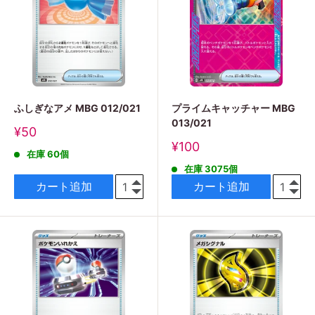
ふしぎなアメ MBG 012/021
プライムキャッチャー MBG
013/021
販
¥50
売
販
¥100
在庫 60個
価
売
格
在庫 3075個
価
格
カート追加
カート追加