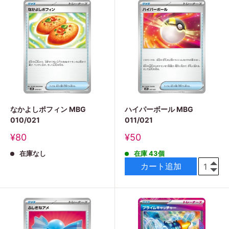
なかよしポフィン MBG
ハイパーボール MBG
010/021
011/021
販
販
¥80
¥50
売
売
在庫なし
在庫 43個
価
価
格
格
カート追加