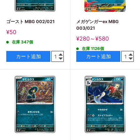
ゴースト MBG 002/021
メガゲンガーex MBG
003/021
販
¥50
売
販
¥280～¥580
在庫 347個
価
売
格
在庫 1126個
価
格
カート追加
カート追加