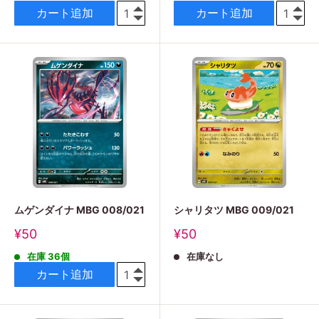
格
格
カート追加
カート追加
ムゲンダイナ MBG 008/021
シャリタツ MBG 009/021
販
販
¥50
¥50
売
売
在庫 36個
在庫なし
価
価
格
格
カート追加