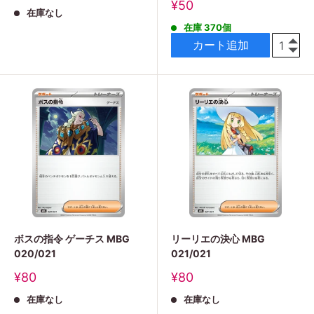
売
販
¥50
在庫なし
価
売
格
在庫 370個
価
格
カート追加
ボスの指令 ゲーチス MBG
リーリエの決心 MBG
020/021
021/021
販
販
¥80
¥80
売
売
在庫なし
在庫なし
価
価