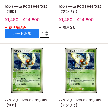
ピクシーex PCG1 066/082
ピクシーex PCG1 066/082
【1ED】
【アンリミ】
販
販
¥1,480～¥24,800
¥1,480～¥24,800
売
売
残り1個のみ
在庫なし
価
価
格
格
カート追加
バタフリー PCG1 003/082
バタフリー PCG1 003/082
【1ED】
【アンリミ】