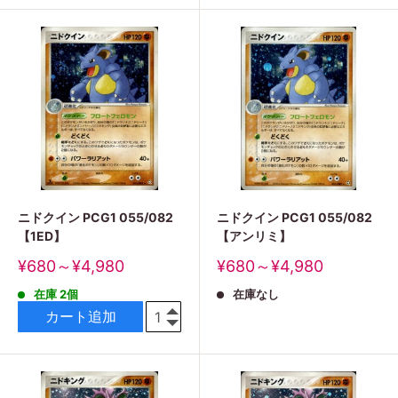
格
格
ニドクイン PCG1 055/082
ニドクイン PCG1 055/082
【1ED】
【アンリミ】
販
販
¥680～¥4,980
¥680～¥4,980
売
売
在庫 2個
在庫なし
価
価
格
格
カート追加