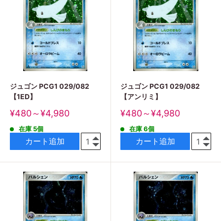
ジュゴン PCG1 029/082
ジュゴン PCG1 029/082
【1ED】
【アンリミ】
販
販
¥480～¥4,980
¥480～¥4,980
売
売
在庫 5個
在庫 6個
価
価
格
格
カート追加
カート追加