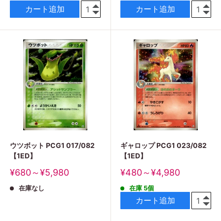
格
格
カート追加
カート追加
ウツボット PCG1 017/082
ギャロップ PCG1 023/082
【1ED】
【1ED】
販
販
¥680～¥5,980
¥480～¥4,980
売
売
在庫なし
在庫 5個
価
価
格
格
カート追加