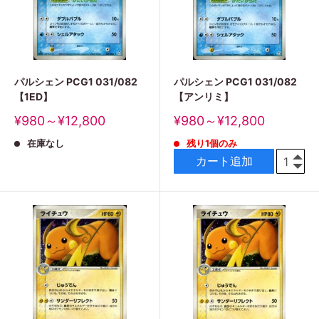
パルシェン PCG1 031/082
パルシェン PCG1 031/082
【1ED】
【アンリミ】
販
販
¥980～¥12,800
¥980～¥12,800
売
売
在庫なし
残り1個のみ
価
価
格
格
カート追加