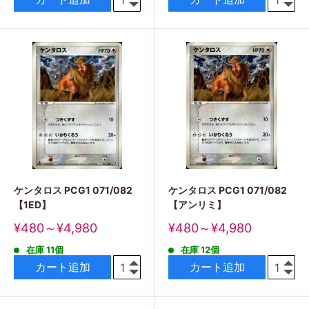
ケンタロス PCG1 071/082
ケンタロス PCG1 071/082
【1ED】
【アンリミ】
販
販
¥480～¥4,980
¥480～¥4,980
売
売
在庫 11個
在庫 12個
価
価
格
格
カート追加
カート追加