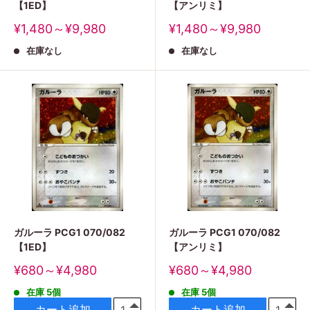
【1ED】
【アンリミ】
販
販
¥1,480～¥9,980
¥1,480～¥9,980
売
売
在庫なし
在庫なし
価
価
格
格
ガルーラ PCG1 070/082
ガルーラ PCG1 070/082
【1ED】
【アンリミ】
販
販
¥680～¥4,980
¥680～¥4,980
売
売
在庫 5個
在庫 5個
価
価
格
格
カート追加
カート追加