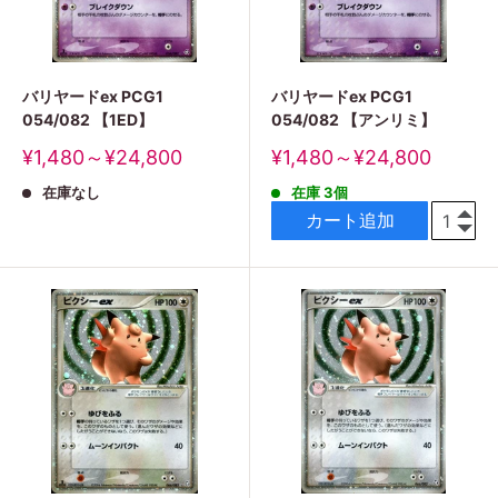
バリヤードex PCG1
バリヤードex PCG1
054/082 【1ED】
054/082 【アンリミ】
販
販
¥1,480～¥24,800
¥1,480～¥24,800
売
売
在庫なし
在庫 3個
価
価
格
格
カート追加