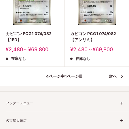
カビゴン PCG1 074/082
カビゴン PCG1 074/082
【1ED】
【アンリミ】
販
販
¥2,480～¥69,800
¥2,480～¥69,800
売
売
在庫なし
在庫なし
価
価
格
格
4ページ中1ページ目
次へ
フッターメニュー
ご利用ガイド
名古屋大須店
特定商取引法表示