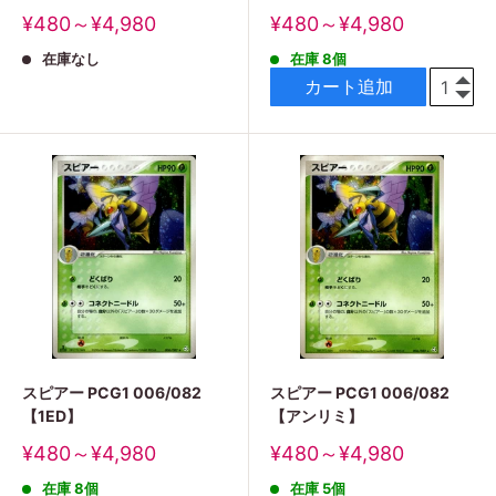
販
販
¥480～¥4,980
¥480～¥4,980
売
売
在庫なし
在庫 8個
価
価
格
格
カート追加
スピアー PCG1 006/082
スピアー PCG1 006/082
【1ED】
【アンリミ】
販
販
¥480～¥4,980
¥480～¥4,980
売
売
在庫 8個
在庫 5個
価
価