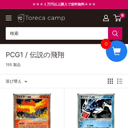
コ
☆☆☆１万円以上購入で送料無料☆☆☆
ン
0
ト
テ
レ
ン
カ
ツ
キ
に
0
ャ
ス
PCG1 / 伝説の飛翔
ン
キ
プ
ッ
155 製品
Torecacamp
プ
す
並び替え
る