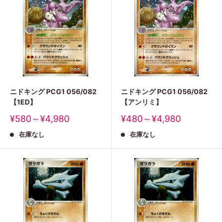
ニドキング PCG1 056/082
ニドキング PCG1 056/082
【1ED】
【アンリミ】
販
販
¥580～¥4,980
¥480～¥4,980
売
売
在庫なし
在庫なし
価
価
格
格