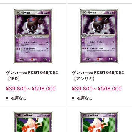
格
格
ゲンガーex PCG1 048/082
ゲンガーex PCG1 048/082
【1ED】
【アンリミ】
販
販
¥39,800～¥598,000
¥39,800～¥568,000
売
売
在庫なし
在庫なし
価
価
格
格