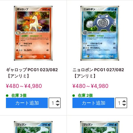
ギャロップ PCG1 023/082
ニョロボン PCG1 027/082
【アンリミ】
【アンリミ】
販
販
¥480～¥4,980
¥480～¥4,980
売
売
在庫 3個
在庫 2個
価
価
格
格
カート追加
カート追加