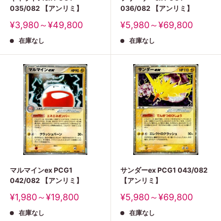
035/082 【アンリミ】
036/082 【アンリミ】
販
販
¥3,980～¥49,800
¥5,980～¥69,800
売
売
在庫なし
在庫なし
価
価
格
格
マルマインex PCG1
サンダーex PCG1 043/082
042/082 【アンリミ】
【アンリミ】
販
販
¥1,980～¥19,800
¥5,980～¥69,800
売
売
在庫なし
在庫なし
価
価