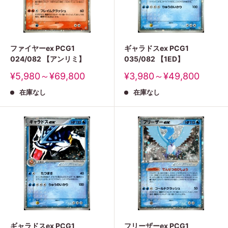
ファイヤーex PCG1
ギャラドスex PCG1
024/082 【アンリミ】
035/082 【1ED】
販
販
¥5,980～¥69,800
¥3,980～¥49,800
売
売
在庫なし
在庫なし
価
価
格
格
ギャラドスex PCG1
フリーザーex PCG1