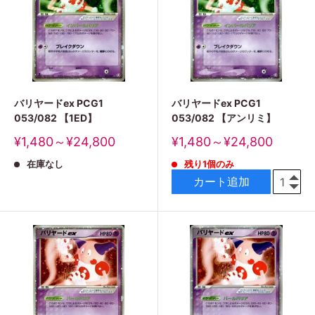
バリヤードex PCG1
バリヤードex PCG1
053/082 【1ED】
053/082 【アンリミ】
販
販
¥1,480～¥24,800
¥1,480～¥24,800
売
売
在庫なし
残り1個のみ
価
価
格
格
カート追加