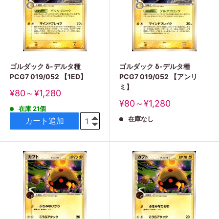
ゴルダック δ-デルタ種
ゴルダック δ-デルタ種
PCG7 019/052 【1ED】
PCG7 019/052 【アンリ
ミ】
販
¥80～¥1,280
売
販
¥80～¥1,280
在庫 21個
価
売
格
在庫なし
価
カート追加
格