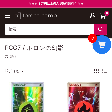
コ
☆☆☆１万円以上購入で送料無料☆☆☆
ン
0
ト
テ
レ
ン
カ
ツ
キ
に
0
ャ
ス
PCG7 / ホロンの幻影
ン
キ
プ
ッ
75 製品
Torecacamp
プ
す
並び替え
る