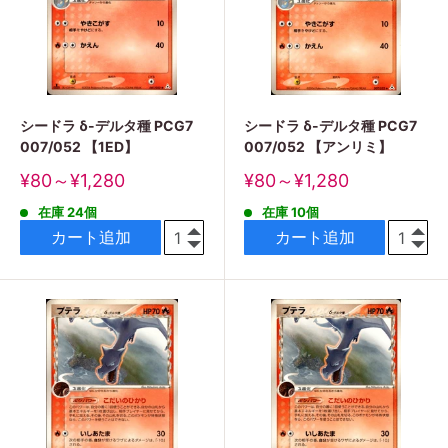
シードラ δ-デルタ種 PCG7
シードラ δ-デルタ種 PCG7
007/052 【1ED】
007/052 【アンリミ】
販
販
¥80～¥1,280
¥80～¥1,280
売
売
在庫 24個
在庫 10個
価
価
格
格
カート追加
カート追加