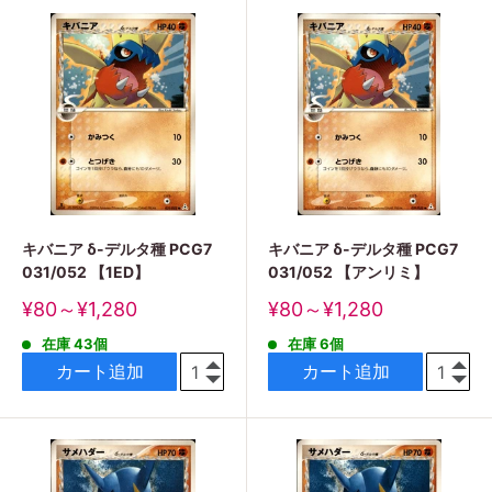
キバニア δ-デルタ種 PCG7
キバニア δ-デルタ種 PCG7
031/052 【1ED】
031/052 【アンリミ】
販
販
¥80～¥1,280
¥80～¥1,280
売
売
在庫 43個
在庫 6個
価
価
格
格
カート追加
カート追加