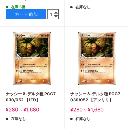
売
売
在庫 5個
在庫なし
価
価
格
格
カート追加
ナッシー δ-デルタ種 PCG7
ナッシー δ-デルタ種 PCG7
030/052 【1ED】
030/052 【アンリミ】
販
販
¥280～¥1,680
¥280～¥1,680
売
売
在庫なし
在庫なし
価
価
格
格