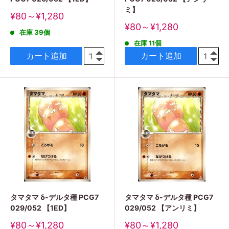
ミ】
販
¥80～¥1,280
売
販
¥80～¥1,280
在庫 39個
価
売
格
在庫 11個
価
格
カート追加
カート追加
タマタマ δ-デルタ種 PCG7
タマタマ δ-デルタ種 PCG7
029/052 【1ED】
029/052 【アンリミ】
販
販
¥80～¥1,280
¥80～¥1,280