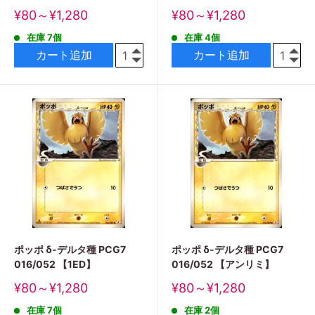
販
販
¥80～¥1,280
¥80～¥1,280
売
売
在庫 7個
在庫 4個
価
価
格
格
カート追加
カート追加
ポッポ δ-デルタ種 PCG7
ポッポ δ-デルタ種 PCG7
016/052 【1ED】
016/052 【アンリミ】
販
販
¥80～¥1,280
¥80～¥1,280
売
売
在庫 7個
在庫 2個
価
価