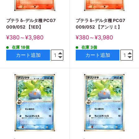
プテラ δ-デルタ種 PCG7
プテラ δ-デルタ種 PCG7
009/052 【1ED】
009/052 【アンリミ】
販
販
¥380～¥3,980
¥380～¥3,980
売
売
在庫 18個
在庫 3個
価
価
格
格
カート追加
カート追加