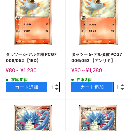
タッツー δ-デルタ種 PCG7
タッツー δ-デルタ種 PCG7
006/052 【1ED】
006/052 【アンリミ】
販
販
¥80～¥1,280
¥80～¥1,280
売
売
在庫 51個
在庫 8個
価
価
格
格
カート追加
カート追加