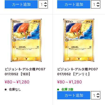
格
格
カート追加
カート追加
ピジョン δ-デルタ種 PCG7
ピジョン δ-デルタ種 PCG7
017/052 【1ED】
017/052 【アンリミ】
販
販
¥80～¥1,280
¥80～¥1,280
売
売
在庫なし
在庫 2個
価
価
格
格
カート追加