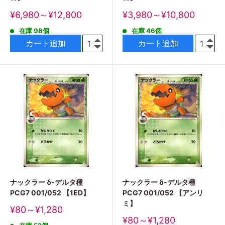
販
販
¥6,980～¥12,800
¥3,980～¥10,800
売
売
在庫 98個
在庫 46個
価
価
格
格
カート追加
カート追加
ナックラー δ-デルタ種
ナックラー δ-デルタ種
PCG7 001/052 【1ED】
PCG7 001/052 【アンリ
ミ】
販
¥80～¥1,280
売
販
¥80～¥1,280