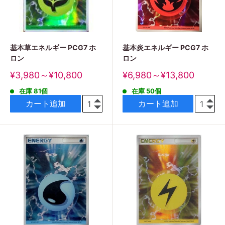
基本草エネルギー PCG7 ホ
基本炎エネルギー PCG7 ホ
ロン
ロン
販
販
¥3,980～¥10,800
¥6,980～¥13,800
売
売
在庫 81個
在庫 50個
価
価
格
格
カート追加
カート追加