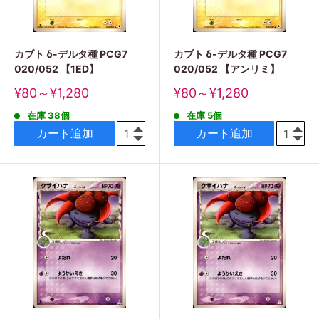
カブト δ-デルタ種 PCG7
カブト δ-デルタ種 PCG7
020/052 【1ED】
020/052 【アンリミ】
販
販
¥80～¥1,280
¥80～¥1,280
売
売
在庫 38個
在庫 5個
価
価
格
格
カート追加
カート追加