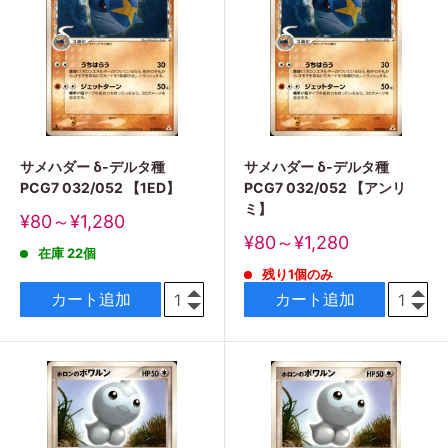
サメハダー δ-デルタ種
サメハダー δ-デルタ種
PCG7 032/052 【1ED】
PCG7 032/052 【アンリ
ミ】
販
¥80～¥1,280
売
販
¥80～¥1,280
在庫 22個
価
売
格
残り1個のみ
価
格
カート追加
カート追加