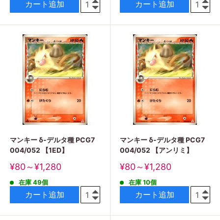
格
カート追加
カート追加
マンキー δ-デルタ種 PCG7
マンキー δ-デルタ種 PCG7
004/052 【1ED】
004/052 【アンリミ】
販
販
¥80～¥1,280
¥80～¥1,280
売
売
在庫 49個
在庫 10個
価
価
格
格
カート追加
カート追加