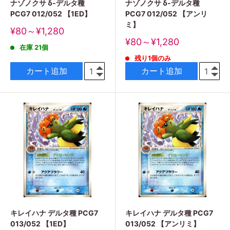
ナゾノクサ δ-デルタ種
ナゾノクサ δ-デルタ種
PCG7 012/052 【1ED】
PCG7 012/052 【アンリ
ミ】
販
¥80～¥1,280
売
販
¥80～¥1,280
在庫 21個
価
売
格
残り1個のみ
価
格
カート追加
カート追加
キレイハナ デルタ種 PCG7
キレイハナ デルタ種 PCG7
013/052 【1ED】
013/052 【アンリミ】