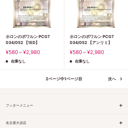
ホロンのポワルン PCG7
ホロンのポワルン PCG7
034/052 【1ED】
034/052 【アンリミ】
販
販
¥580～¥2,980
¥580～¥2,980
売
売
在庫なし
在庫なし
価
価
格
格
2ページ中1ページ目
次へ
フッターメニュー
ご利用ガイド
名古屋大須店
特定商取引法表示