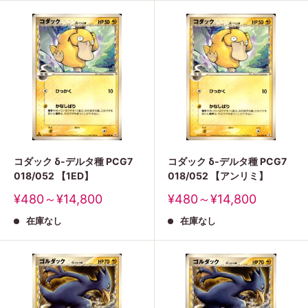
コダック δ-デルタ種 PCG7
コダック δ-デルタ種 PCG7
018/052 【1ED】
018/052 【アンリミ】
販
販
¥480～¥14,800
¥480～¥14,800
売
売
在庫なし
在庫なし
価
価
格
格