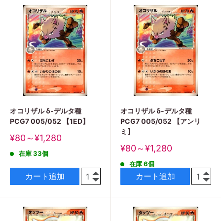
オコリザル δ-デルタ種
オコリザル δ-デルタ種
PCG7 005/052 【1ED】
PCG7 005/052 【アンリ
ミ】
販
¥80～¥1,280
売
販
¥80～¥1,280
在庫 33個
価
売
格
在庫 6個
価
格
カート追加
カート追加