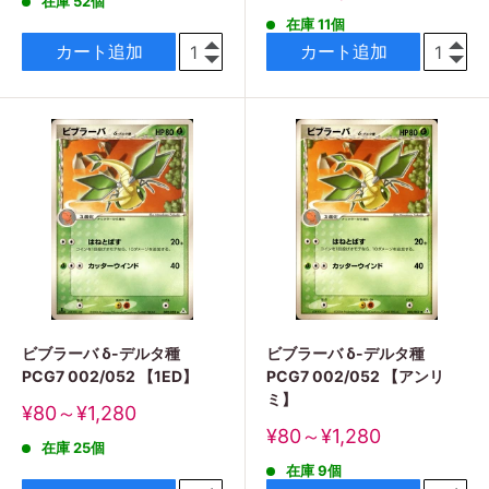
在庫 52個
価
売
格
在庫 11個
価
格
カート追加
カート追加
ビブラーバ δ-デルタ種
ビブラーバ δ-デルタ種
PCG7 002/052 【1ED】
PCG7 002/052 【アンリ
ミ】
販
¥80～¥1,280
売
販
¥80～¥1,280
在庫 25個
価
売
格
在庫 9個
価