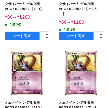
クサイハナ δ-デルタ種
クサイハナ δ-デルタ種
PCG7 025/052 【1ED】
PCG7 025/052 【アンリ
ミ】
販
¥80～¥1,280
売
販
¥80～¥1,280
在庫 7個
価
売
格
在庫 4個
価
格
カート追加
カート追加
オムナイト δ-デルタ種
オムナイト δ-デルタ種
PCG7 026/052 【1ED】
PCG7 026/052 【アンリ