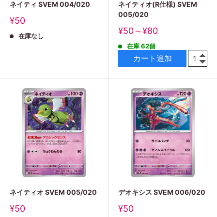
ネイティ SVEM 004/020
ネイティオ(R仕様) SVEM
005/020
販
¥50
売
販
¥50～¥80
在庫なし
価
売
格
在庫 62個
価
格
カート追加
ネイティオ SVEM 005/020
デオキシス SVEM 006/020
販
販
¥50
¥50
売
売