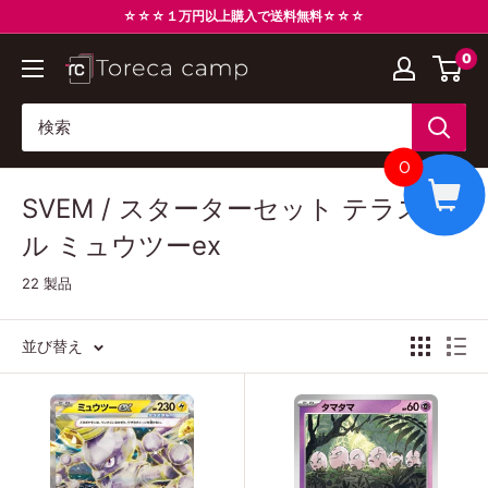
コ
☆☆☆１万円以上購入で送料無料☆☆☆
ン
0
ト
テ
レ
ン
カ
ツ
キ
に
0
ャ
ス
SVEM / スターターセット テラスタ
ン
キ
プ
ッ
ル ミュウツーex
Torecacamp
プ
22 製品
す
る
並び替え