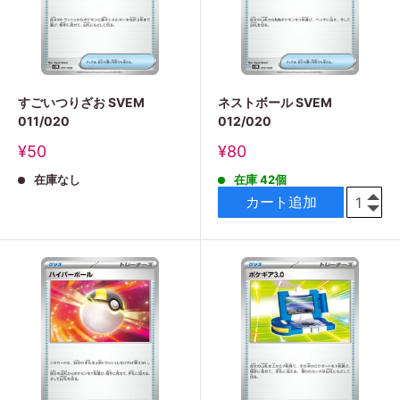
すごいつりざお SVEM
ネストボール SVEM
011/020
012/020
販
販
¥50
¥80
売
売
在庫なし
在庫 42個
価
価
格
格
カート追加