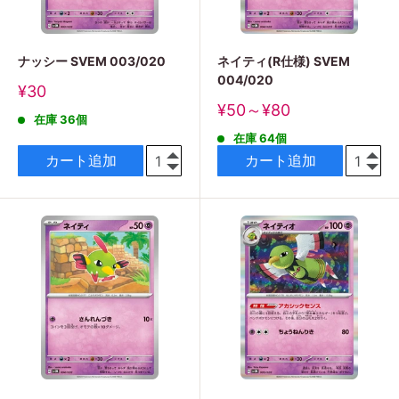
ナッシー SVEM 003/020
ネイティ(R仕様) SVEM
004/020
販
¥30
売
販
¥50～¥80
在庫 36個
価
売
格
在庫 64個
価
格
カート追加
カート追加