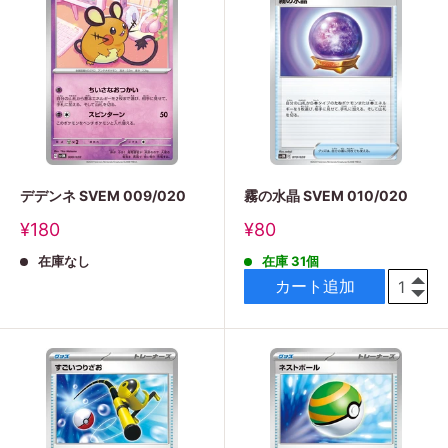
デデンネ SVEM 009/020
霧の水晶 SVEM 010/020
販
販
¥180
¥80
売
売
在庫なし
在庫 31個
価
価
格
格
カート追加