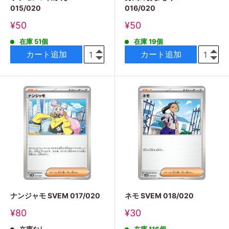
015/020
016/020
販
販
¥50
¥50
売
売
在庫 51個
在庫 19個
価
価
格
格
カート追加
カート追加
ナンジャモ SVEM 017/020
ネモ SVEM 018/020
販
販
¥80
¥30
売
売