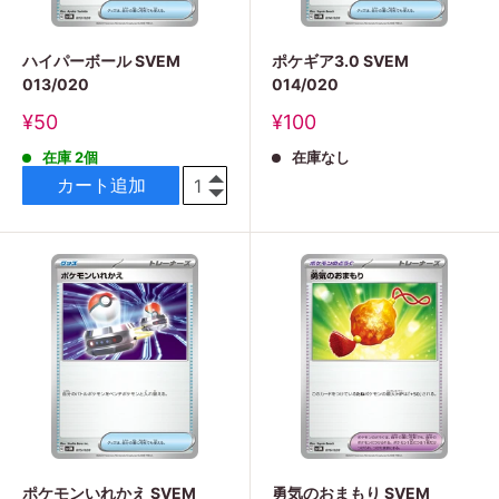
ハイパーボール SVEM
ポケギア3.0 SVEM
013/020
014/020
販
販
¥50
¥100
売
売
在庫 2個
在庫なし
価
価
格
格
カート追加
ポケモンいれかえ SVEM
勇気のおまもり SVEM