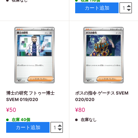
在庫なし
在庫 116個
価
価
格
格
カート追加
博士の研究 フトゥー博士
ボスの指令 ゲーチス SVEM
SVEM 019/020
020/020
販
販
¥50
¥80
売
売
在庫 40個
在庫なし
価
価
格
格
カート追加