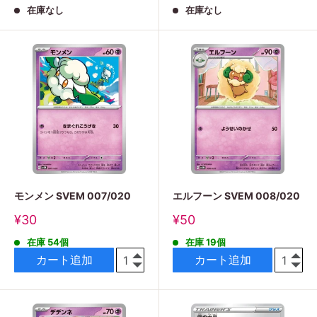
在庫なし
在庫なし
価
価
格
格
モンメン SVEM 007/020
エルフーン SVEM 008/020
販
販
¥30
¥50
売
売
在庫 54個
在庫 19個
価
価
格
格
カート追加
カート追加