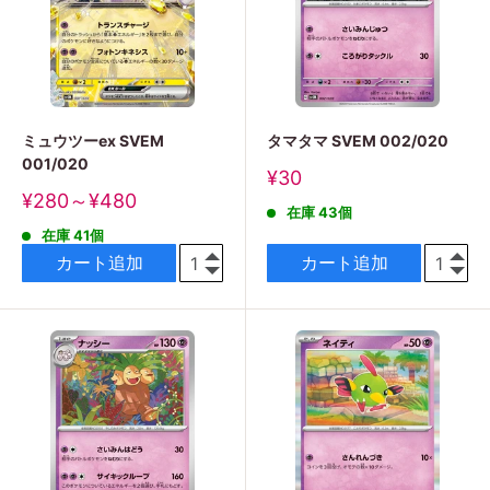
ミュウツーex SVEM
タマタマ SVEM 002/020
001/020
販
¥30
売
販
¥280～¥480
在庫 43個
価
売
格
在庫 41個
価
格
カート追加
カート追加