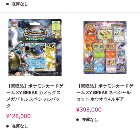
格
在庫なし
価
格
【買取品】ポケモンカードゲ
【買取品】ポケモンカードゲ
ーム XY BREAK カメックス
ーム XY BREAK スペシャル
メガバトル スペシャルパッ
セット ホウオウ+ルギア
ク
販
¥398,000
売
販
¥128,000
在庫なし
価
売
格
在庫なし
価
格