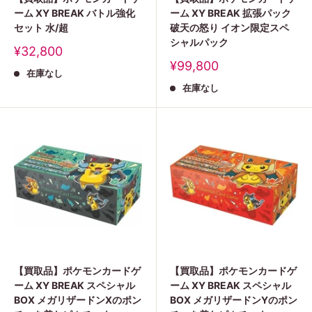
ーム XY BREAK バトル強化
ーム XY BREAK 拡張パック
セット 水/超
破天の怒り イオン限定スペ
シャルパック
販
¥32,800
売
販
¥99,800
在庫なし
価
売
格
在庫なし
価
格
【買取品】ポケモンカードゲ
【買取品】ポケモンカードゲ
ーム XY BREAK スペシャル
ーム XY BREAK スペシャル
BOX メガリザードンXのポン
BOX メガリザードンYのポン