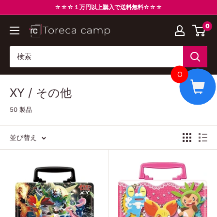
コ
☆☆☆１万円以上購入で送料無料☆☆☆
ン
0
ト
テ
レ
ン
カ
ツ
キ
に
0
ャ
ス
XY / その他
ン
キ
プ
ッ
50 製品
Torecacamp
プ
す
並び替え
る