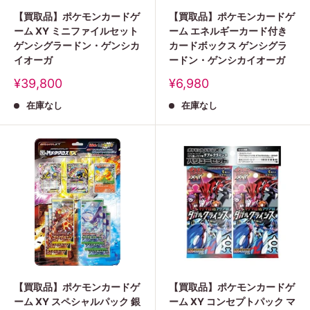
【買取品】ポケモンカードゲ
【買取品】ポケモンカードゲ
ーム XY ミニファイルセット
ーム エネルギーカード付き
ゲンシグラードン・ゲンシカ
カードボックス ゲンシグラ
イオーガ
ードン・ゲンシカイオーガ
販
販
¥39,800
¥6,980
売
売
在庫なし
在庫なし
価
価
格
格
【買取品】ポケモンカードゲ
【買取品】ポケモンカードゲ
ーム XY スペシャルパック 銀
ーム XY コンセプトパック マ