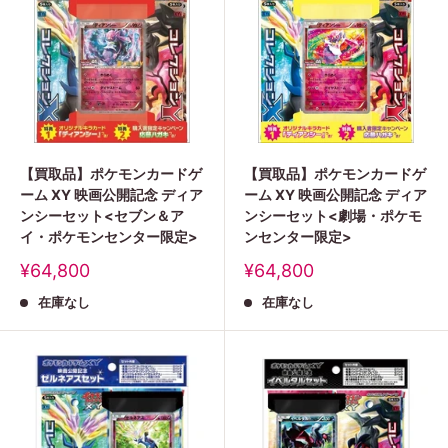
【買取品】ポケモンカードゲ
【買取品】ポケモンカードゲ
ーム XY 映画公開記念 ディア
ーム XY 映画公開記念 ディア
ンシーセット<セブン＆ア
ンシーセット<劇場・ポケモ
イ・ポケモンセンター限定>
ンセンター限定>
販
販
¥64,800
¥64,800
売
売
在庫なし
在庫なし
価
価
格
格