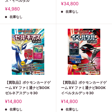
ス・イベルタル
販
¥34,800
売
販
¥4,980
在庫なし
価
売
格
在庫なし
価
格
【買取品】ポケモンカードゲ
【買取品】ポケモンカードゲ
ーム XY ファミ通ナビBOOK
ーム XY ファミ通ナビBOOK
ゼルネアスデッキ30
イベルタルデッキ30
販
販
¥14,800
¥14,800
売
売
在庫なし
在庫なし
価
価