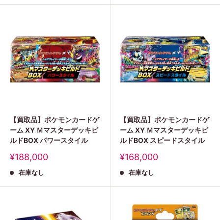
格
【買取品】ポケモンカードゲ
【買取品】ポケモンカードゲ
ーム XY Ｍマスターデッキビ
ーム XY Ｍマスターデッキビ
ルドBOX パワースタイル
ルドBOX スピードスタイル
販
販
¥188,000
¥168,000
売
売
在庫なし
在庫なし
価
価
格
格