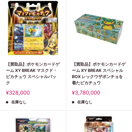
【買取品】ポケモンカードゲ
【買取品】ポケモンカードゲ
ーム XY BREAK マスクド・
ーム XY BREAK スペシャル
ピカチュウ スペシャルパッ
BOX レックウザポンチョを
ク
着たピカチュウ
販
販
¥328,000
¥3,780,000
売
売
在庫なし
在庫なし
価
価
格
格