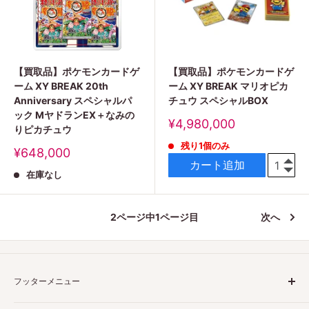
【買取品】ポケモンカードゲ
【買取品】ポケモンカードゲ
ーム XY BREAK 20th
ーム XY BREAK マリオピカ
Anniversary スペシャルパ
チュウ スペシャルBOX
ック MヤドランEX＋なみの
販
¥4,980,000
りピカチュウ
売
残り1個のみ
価
販
¥648,000
格
売
カート追加
在庫なし
価
格
2ページ中1ページ目
次へ
フッターメニュー
ご利用ガイド