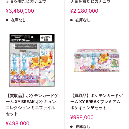
チョを着たピカチュウ
チョを着たピカチュウ
販
販
¥3,480,000
¥2,280,000
売
売
在庫なし
在庫なし
価
価
格
格
【買取品】ポケモンカードゲ
【買取品】ポケモンカードゲ
ーム XY BREAK ポケキュン
ーム XY BREAK プレミアム
コレクション ミニファイル
ポケキュン♥セット
セット
販
¥998,000
売
販
¥498,000
在庫なし
価
売