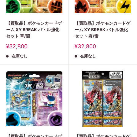
【買取品】ポケモンカードゲ
【買取品】ポケモンカードゲ
ーム XY BREAK バトル強化
ーム XY BREAK バトル強化
セット 草/闘
セット 炎/雷
販
販
¥32,800
¥32,800
売
売
在庫なし
在庫なし
価
価
格
格
【買取品】ポケモンカードゲ
【買取品】ポケモンカードゲ