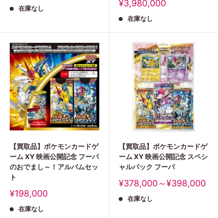
売
販
¥3,980,000
在庫なし
価
売
格
在庫なし
価
格
【買取品】ポケモンカードゲ
【買取品】ポケモンカードゲ
ーム XY 映画公開記念 フーパ
ーム XY 映画公開記念 スペシ
のおでまし～！アルバムセッ
ャルパック フーパ
ト
販
¥378,000～¥398,000
売
販
¥198,000
在庫なし
価
売
格
在庫なし
価