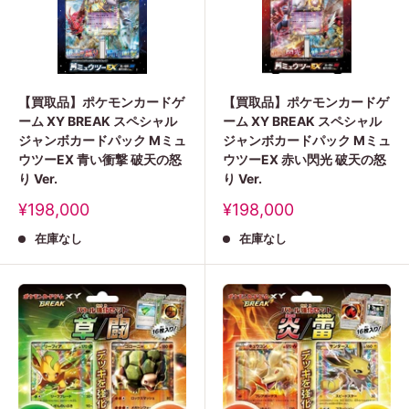
【買取品】ポケモンカードゲ
【買取品】ポケモンカードゲ
ーム XY BREAK スペシャル
ーム XY BREAK スペシャル
ジャンボカードパック Mミュ
ジャンボカードパック Mミュ
ウツーEX 青い衝撃 破天の怒
ウツーEX 赤い閃光 破天の怒
り Ver.
り Ver.
販
販
¥198,000
¥198,000
売
売
在庫なし
在庫なし
価
価
格
格