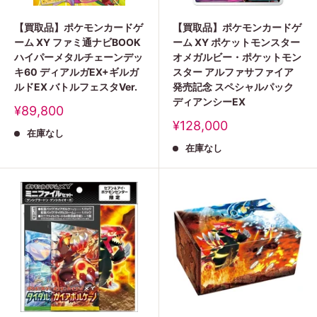
【買取品】ポケモンカードゲ
【買取品】ポケモンカードゲ
ーム XY ファミ通ナビBOOK
ーム XY ポケットモンスター
ハイパーメタルチェーンデッ
オメガルビー・ポケットモン
キ60 ディアルガEX+ギルガ
スター アルファサファイア
ルドEX バトルフェスタVer.
発売記念 スペシャルパック
ディアンシーEX
販
¥89,800
売
販
¥128,000
在庫なし
価
売
格
在庫なし
価
格