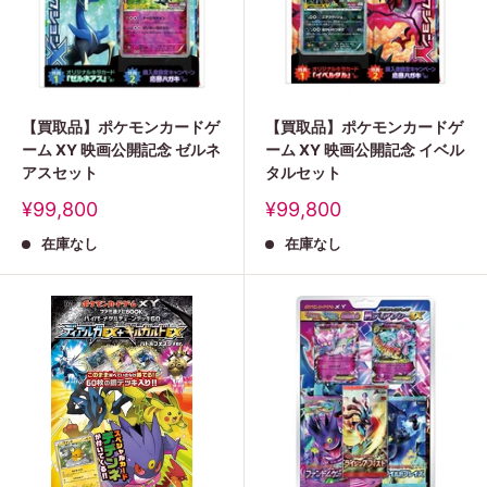
【買取品】ポケモンカードゲ
【買取品】ポケモンカードゲ
ーム XY 映画公開記念 ゼルネ
ーム XY 映画公開記念 イベル
アスセット
タルセット
販
販
¥99,800
¥99,800
売
売
在庫なし
在庫なし
価
価
格
格