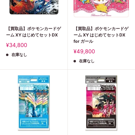
【買取品】ポケモンカードゲ
【買取品】ポケモンカードゲ
ーム XY はじめてセットDX
ーム XY はじめてセットDX
for ガール
販
¥34,800
売
販
¥49,800
在庫なし
価
売
格
在庫なし
価
格