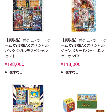
【買取品】ポケモンカードゲ
【買取品】ポケモンカードゲ
ーム XY BREAK スペシャル
ーム XY BREAK スペシャル
パック ジガルデスペシャル
ジャンボカードパック ボル
セット
ケニオンEX
販
販
¥198,000
¥148,000
売
売
在庫なし
在庫なし
価
価
格
格