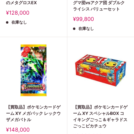
のメタグロスEX
グマ団vsアクア団 ダブルク
ライシス バリューセット
販
¥128,000
売
販
¥99,800
在庫なし
価
売
格
在庫なし
価
格
【買取品】ポケモンカードゲ
【買取品】ポケモンカードゲ
ーム XY メガパック レックウ
ーム XY スペシャルBOX コ
ザメガバトル
イキングごっこ＆ギャラドス
ごっこピカチュウ
販
¥148,000