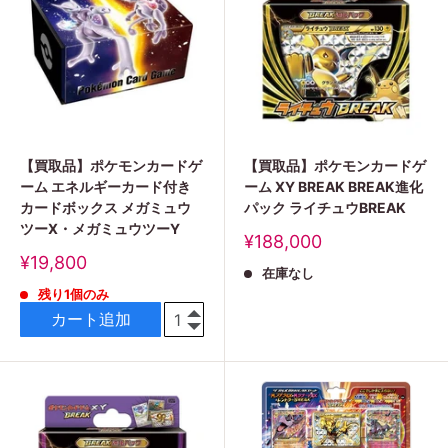
【買取品】ポケモンカードゲ
【買取品】ポケモンカードゲ
ーム エネルギーカード付き
ーム XY BREAK BREAK進化
カードボックス メガミュウ
パック ライチュウBREAK
ツーX・メガミュウツーY
販
¥188,000
売
販
¥19,800
在庫なし
価
売
格
残り1個のみ
価
格
カート追加