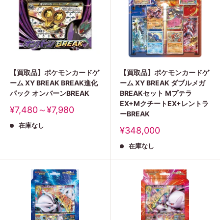
【買取品】ポケモンカードゲ
【買取品】ポケモンカードゲ
ーム XY BREAK BREAK進化
ーム XY BREAK ダブルメガ
パック オンバーンBREAK
BREAKセット Mプテラ
EX+MクチートEX+レントラ
販
¥7,480～¥7,980
ーBREAK
売
在庫なし
価
販
¥348,000
格
売
在庫なし
価
格