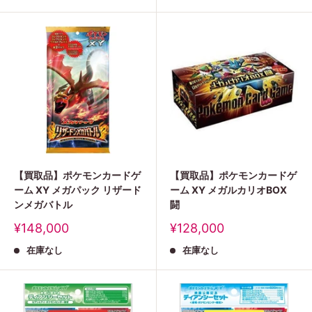
格
格
【買取品】ポケモンカードゲ
【買取品】ポケモンカードゲ
ーム XY メガパック リザード
ーム XY メガルカリオBOX
ンメガバトル
闘
販
販
¥148,000
¥128,000
売
売
在庫なし
在庫なし
価
価
格
格