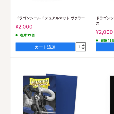
ドラゴンシールド デュアルマット ヴァラー
ドラゴンシ
ス
販
¥2,000
売
販
¥2,000
在庫 13個
価
売
在庫 13
格
価
格
カート追加