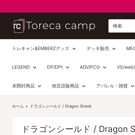
コ
ン
テ
ト
ン
レ
ツ
カ
に
キ
トレキャン&EMBERZグッズ
デッキ販売
ME
ス
ャ
キ
ン
LEGEND
DP/DPt
ADV/PCG
VS/web
ッ
プ
プ
Torecacamp
未開封商品
他言語版商品
アパレル・雑貨
す
る
ホーム
ドラゴンシールド / Dragon Shield
ドラゴンシールド / Dragon Sh