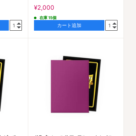
販
¥2,000
売
在庫 15個
価
格
カート追加