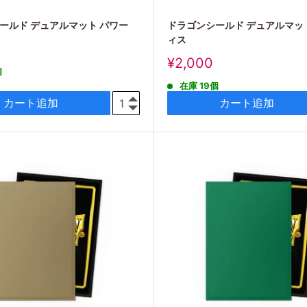
ールド デュアルマット パワー
ドラゴンシールド デュアルマッ
ィス
販
¥2,000
個
売
在庫 19個
価
格
カート追加
カート追加