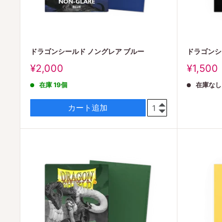
ドラゴンシールド ノングレア ブルー
ドラゴンシ
販
販
¥2,000
¥1,500
売
売
在庫 19個
在庫なし
価
価
格
格
カート追加