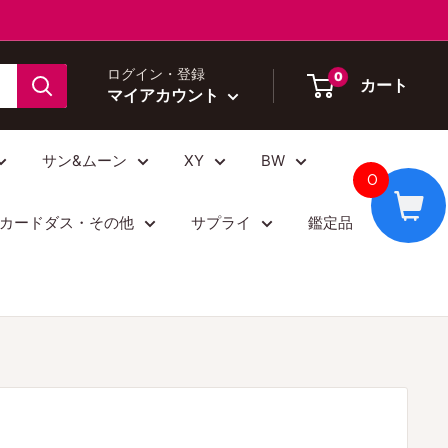
ログイン・登録
0
カート
マイアカウント
サン&ムーン
XY
BW
0
カードダス・その他
サプライ
鑑定品