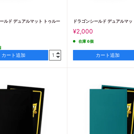
ールド デュアルマット トゥルー
ドラゴンシールド デュアルマッ
販
¥2,000
売
在庫 6個
価
個
格
カート追加
カート追加