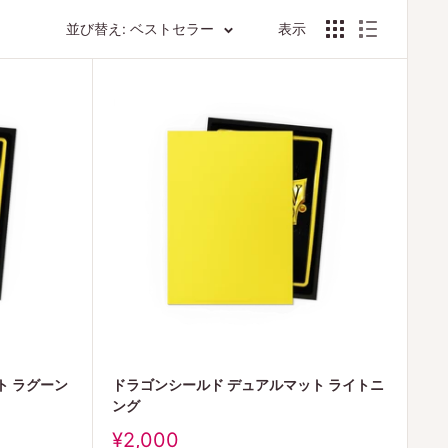
並び替え: ベストセラー
表示
ト ラグーン
ドラゴンシールド デュアルマット ライトニ
ング
販
¥2,000