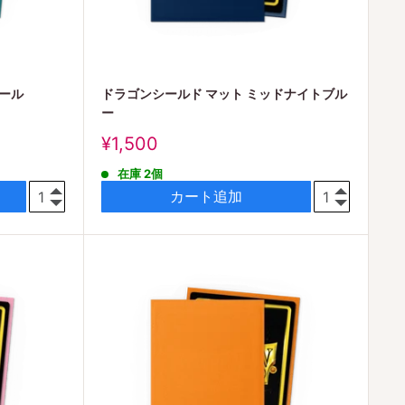
ロール
ドラゴンシールド マット ミッドナイトブル
ー
販
¥1,500
売
在庫 2個
価
格
カート追加