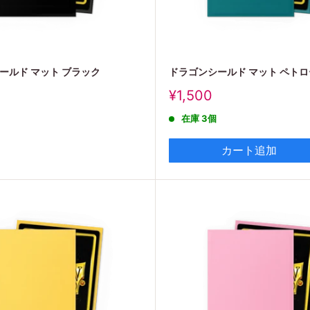
ールド マット ブラック
ドラゴンシールド マット ペト
販
¥1,500
売
在庫 3個
価
格
カート追加