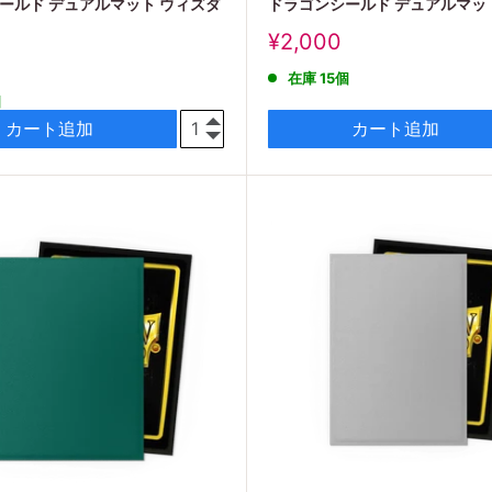
ールド デュアルマット ウィズダ
ドラゴンシールド デュアルマッ
販
¥2,000
売
在庫 15個
価
個
格
カート追加
カート追加