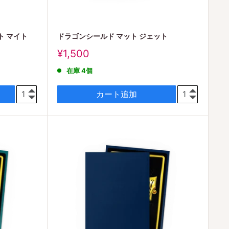
ト マイト
ドラゴンシールド マット ジェット
販
¥1,500
売
在庫 4個
価
格
カート追加