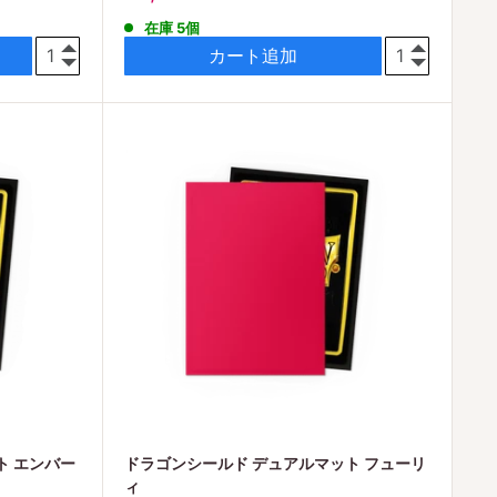
売
在庫 5個
価
格
カート追加
ト エンバー
ドラゴンシールド デュアルマット フューリ
ィ