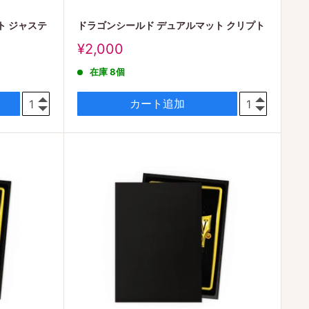
ト ジャステ
ドラゴンシールド デュアルマット クリプト
販
¥2,000
売
在庫 8個
価
格
カート追加