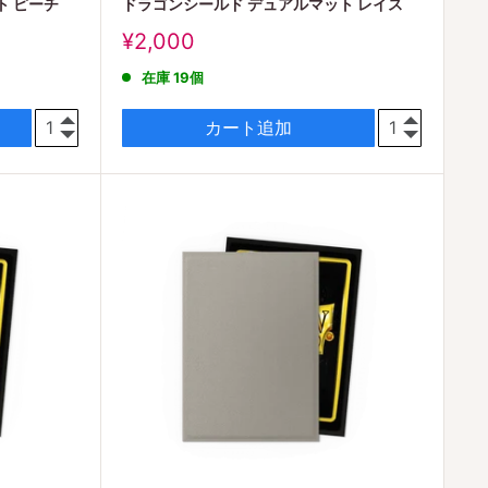
ト ピーチ
ドラゴンシールド デュアルマット レイス
販
¥2,000
売
在庫 19個
価
格
カート追加