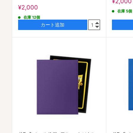
販
¥2,000
売
販
¥2,000
在庫 5個
価
売
在庫 12個
格
価
格
カート追加