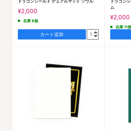
ドラゴンシールド デュアルマット ソウル
ドラゴンシ
ム
販
¥2,000
売
販
¥2,000
在庫 8個
価
売
在庫 11
格
価
格
カート追加