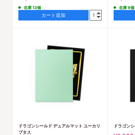
売
売
在庫 13個
在庫 9個
価
価
格
格
カート追加
ドラゴンシールド デュアルマット ユーカリ
ドラゴンシ
プタス