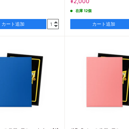
販
¥2,000
売
在庫 12個
価
格
カート追加
カート追加