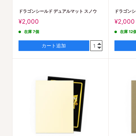
ドラゴンシールド デュアルマット スノウ
ドラゴンシ
販
販
¥2,000
¥2,000
売
売
在庫 7個
在庫 12
価
価
格
格
カート追加