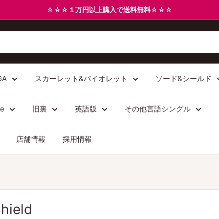
☆☆☆１万円以上購入で送料無料☆☆☆
GA
スカーレット&バイオレット
ソード&シールド
/e
旧裏
英語版
その他言語シングル
店舗情報
採用情報
ield